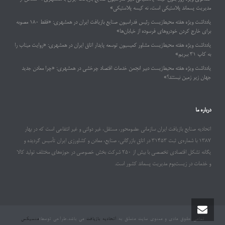
مدیریت پسماند پلاستیکی است، نه کیسه پلاستیکی»
یادداشت ویژه هفته محیط‌زیست رئیس فدراسیون صنایع بازیافت ایران در همشهری: «فقط ۱۸۰ مصوبه
برای خارج کردن خودروهای فرسوده از خیابان‌ها»
یادداشت ویژه هفته محیط‌زیست مشاور کمیسیون توسعه پایدار اتاق ایران در همشهری: «روایت میناب را
به کاپ ۳۱ ببریم»
یادداشت ویژه هفته محیط‌زیست دبیر انجمن خدمات اقتصاد چرخشی در همشهری: «چرا معادن جدید
جهان زیر زمین نیستند؟»
درباره ما
اتحادیه صنایع بازیافت ایران سازمانی عضومحور، مستقل، غیر دولتی و غیر انتفاعی است که در بهار
۱۳۸۷ با شماره‌ی ثبت ۳۱۴۵۳ در اتاق بازرگانی، صنایع، معادن و کشاورزی ایران تأسیس گردیده و
یگانه تشکل اقتصادی تخصصی با بیش از ۲۵۰ شرکت بخش خصوصی در حوزه‌های مختلف تولید کالا
و خدمات در زیست‌بوم مدیریت پسماند کشور است.
تمامی حقوق مادی و معنوی سایت متعلق به
اتحادیه بازیافت
می باشد.طراحی توسط
:
منسیکس