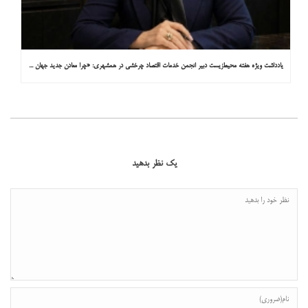
یادداشت ویژه هفته محیط‌زیست دبیر انجمن خدمات اقتصاد چرخشی در همشهری: «چرا معادن جدید جهان زیر زمین نیستند؟»
یک نظر بدهید