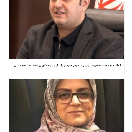
یادداشت ویژه هفته محیط‌زیست رئیس فدراسیون صنایع بازیافت ایران در همشهری: «فقط ۱۸۰ مصوبه برای خارج کردن خودروهای فرسوده از خیابان‌ها»