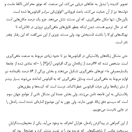
تصویر کشیده را تبدیل به غذاهای دریایی می‌‌‌کند. این صنعت، که موتور محرکش ذائقۀ ماست و
دولت‌‌‌ها نیز از آن حمایت می‌‌‌کنند، باعث فروپاشی اکولوژیکی سراسر اقیانوس‌‌‌ها شده است.
با‌‌‌این‌‌‌حال، تنها مکان ماهی‌‌‌گیری، که این مستند نشان می‌‌‌دهد، جزو یک درصد مکان‌‌‌هایی است
که در حال ترمیم هستند. دیدن اینکه چطور قایق‌‌‌های ماهی‌‌‌گیریِ نروژی در تلاش‌‌‌اند تا
نهنگ‌‌‌های اورکا را نکشند لذت‌‌‌بخش بود، ولی مستند چیزی از این نمی‌‌‌گفت که این رفتار چقدر
نادر است.
حتی مشکل زباله‌‌‌های پلاستیکی در اقیانوس‌‌‌ها نیز تا ‌‌‌حدود ‌‌‌زیادی مربوط به صنعت ماهی‌‌‌گیری
است. مشخص شده که ۴۶درصد از زباله‌‌‌دانِ بزرگ اقیانوس آرام[۴] را -که نمادی شده از جامعۀ
یک‌‌‌بار‌‌‌مصرفیِ ما- تورهای ماهی‌‌‌گیری تشکیل می‌‌‌دهند و بخش بزرگی از ۵۴ درصد باقیمانده نیز
لوازم مربوط به ماهی‌‌‌گیری است. وسایل ماهی‌‌‌گیری که به اقیانوس انداخته می‌‌‌شوند بسیار بیشتر
از سایر زباله‌‌‌ها برای حیات اقیانوسی خطرناک‌‌‌اند. درست است که کیسه‌‌‌ها و بطری‌‌‌های
پلاستیکی به این فاجعه دامن می‌‌‌زنند، ولی بخش عمدۀ این مشکل ناشی از جوامع جهان سوم
است که سیستم دفع زبالۀ خوبی ندارند. ولی چون به این موضوع اشاره‌‌‌ای نشده است، راه‌‌‌حل را
در جایی نادرست می‌‌‌جوییم.
از این گمراهی در پیداکردن راه‌‌‌حل، هزاران انحراف به وجود می‌‌‌آید. یکی از محیط‌‌‌زیست‌‌‌گرایانِ
سرسخت عکسی از شاه‌‌‌میگوهایی که خریده بود را در توییتر منتشر کرد و خوشحال بود که