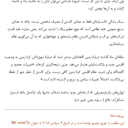
ولی اینک نیازی به این کار نیست: امروزه به‌‌‌راحتی می‌‌‌توان اینان را به حاشیه راند و نادیده
گرفت و به آن‌‌‌ها توهین کرد.
سبک زندگیِ تک‌‌‌سیاره‌‌‌ای فقط به معنای کاستن از مصرف شخصی نیست، بلکه به معنای
بسیج عمومی علیه نظامی است که موج عظیم زباله را تشدید می‌‌‌کند. یعنی مبارزه علیه قدرتِ
شرکت‌‌‌های بزرگ و به‌‌‌چالش‌‌‌کشیدنِ نظامِ رشدمحور و جهانخواری که به آن می‌‌‌گوییم نظام
سرمایه‌‌‌داری.
مقاله‌‌‌ای ماه گذشته دربارۀ زمین گلخانه‌‌‌ای منتشر شده که دربارۀ سوق‌‌‌دادن کرۀ زمین به وضعیت
اقلیمی جدید و بازگشت‌‌‌ناپذیر هشدار می‌‌‌دهد. چنین نتیجه‌‌‌گیری کرده‌‌‌اند «تغییرات محدود و
گام‌‌‌به‌‌‌گام برای تثبیت نظام اقلیمی کرۀ زمین کافی نیست. برای کاستن از خطر عبور از نقطۀ
بی‌‌‌بازگشت، احتمالاً تغییرات بنیادین و سریع و گسترده لازم است.»
لیوان‌‌‌های یک‌‌‌بار‌‌‌مصرفی که از ماده‌‌‌ای جدید ساخته شده‌‌‌اند، نه‌‌‌تنها یک ناراه‌‌‌حل بلکه استمرار
مشکل‌‌‌اند. دفاع از سیاره یعنی تغییر دنیا.
پی‌‌‌نوشت‌‌‌ها:
این مطلب را جورج مونبیو نوشته است و در تاریخ ۶ سپتامبر ۲۰۱۸ با عنوان «We won’t