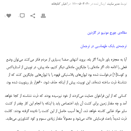
توسط
مدیر سایت
ارسال شده در
2020-05-11
در
اخبار
,
کتابخانه
1
0
مقاله‌ی جورج مونبیو در گاردین
ترجمه‌ی بابک طهماسبی در ترجمان
آیا به معجزه باور دارید؟ اگر بله، بروید انتهای صف! بسیاری از مردم فکر می‌‌‌کنند می‌‌‌توان وضع
فعلی را ادامه داد، اگر ماده‌‌‌ای را جایگزینِ ماده‌‌‌ای دیگر کنیم. ماه پیش، در توییتی از استارباکس
و کوستا[۱] درخواست شده بود لیوان‌‌‌های پلاستیکی قهوه را با لیوان‌‌‌هایی جایگزین کنند که از
نشاستۀ ذرت ساخته شده‌‌‌اند. این توییت، پیش از اینکه حذف شود، ۶۰هزار بار ریتوییت شده بود.
کسانی که از این فراخوان حمایت می‌‌‌کردند از خود نپرسیده بودند که ذرت نشاسته از کجا خواهد
آمد و چه مقدار زمین برای کشت آن باید اختصاص یابد یا اینکه با انجام این کار چقدر از کشت
سایر مواد غذایی کاسته خواهد شد. آن‌‌‌ها آسیب حاصل از این کشت را نادیده گرفته بودند: کاشت
ذرت شدیداً باعث فرسایش خاک می‌‌‌شود و معمولاً مقدار زیادی سموم و کود کشاورزی می‌‌‌طلبد.