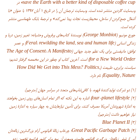
save the Earth with a better kind of disposable coffee cup» در
وب‌‌‌سایت گاردین منتشر شده است. وب‌‌‌سایت ترجمان آن را در تاریخ ۱ آبان ۱۳۹۷ با عنوان «با
آشغال جمع‌کردن از ساحل، محیط‌‌‌‌زیست نجات پیدا نمی‌‌‌کند»‌‌‌ و ترجمۀ بابک طهماسبی منتشر
کرده است.
جورج مونبیو (George Monbiot) نویسندۀ کتاب‌‌‌های پرفروش وحشیانه: تغییر زمین، دریا و
زندگی انسانی (Feral: rewilding the land, sea and human life) و عصر
توافق: مانیفستی برای یک نظم جدید جهانی (The Age of Consent: A Manifesto
for a New World Order) است. آخرین کتاب او چطور در این مخمصه گرفتار شدیم:
سیاست، برابری، طبیعت (How Did We Get into This Mess? Politics,
Equality, Nature) نام دارد.
[۱] دو شرکت تولیدکنندۀ قهوه، با کافی‌شاپ‌های متعدد در سراسر جهان [مترجم].
[۲] four-planet lifestyle: اشاره به این نکته که اگر تمام انسان‌های روی زمین بخواهند
به اندازۀ شهروندان آمریکا مصرف کنند، برای تأمین نیازهایشان به چهار سیاره به اندازۀ زمین
نیاز خواهیم داشت [مترجم].
[۳] Blue Planet II
[۴] Great Pacific Garbage Patch: چرخاب زبالۀ اقیانوس آرام بزرگ‌ترین زباله‌دان
آبی از شش زباله‌دان بزرگ در اقیانوس‌هاست. وسعت آن سه برابر کشور فرانسه تخمین زده