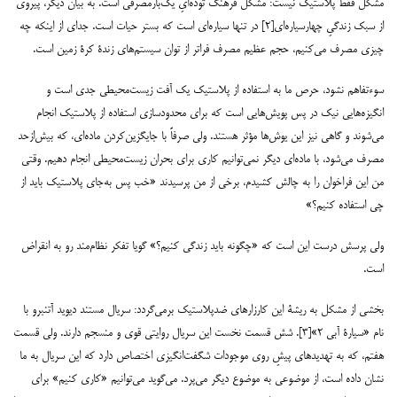
مشکل فقط پلاستیک نیست: مشکل فرهنگ توده‌‌‌ایِ یک‌‌‌بار‌‌‌مصرفی است. به بیان دیگر، پیروی
از سبک زندگیِ چهار‌‌‌سیاره‌‌‌ای[۲] در تنها سیاره‌‌‌ای است که بستر حیات است. جدای از اینکه چه
چیزی مصرف می‌‌‌کنیم، حجم عظیم مصرف فراتر از توان سیستم‌‌‌های زندۀ کرۀ زمین است.
سوء‌‌‌تفاهم نشود، حرص ما به استفاده از پلاستیک یک آفت زیست‌‌‌محیطی جدی است و
انگیزه‌‌‌هایی نیک در پس پویش‌‌‌هایی است که برای محدودسازی استفاده از پلاستیک انجام
می‌‌‌شوند و گاهی نیز این یوش‌‌‌ها مؤثر هستند. ولی صرفاً با جایگزین‌‌‌کردن ماده‌‌‌ای، که بیش‌‌‌از‌‌‌حد
مصرف می‌‌‌شود، با ماده‌‌‌ای دیگر نمی‌‌‌توانیم کاری برای بحران زیست‌‌‌محیطی انجام دهیم. وقتی
من این فراخوان را به چالش کشیدم، برخی از من پرسیدند «خب پس به‌‌‌جای پلاستیک باید از
چی استفاده کنیم؟»
ولی پرسش درست این است که «چگونه باید زندگی کنیم؟» گویا تفکر نظام‌‌‌مند رو به انقراض
است.
بخشی از مشکل به ریشۀ این کارزارهای ضد‌‌‌پلاستیک برمی‌‌‌گردد: سریال مستند دیوید آتنبرو با
نام «سیارۀ آبی ۲»[۳]. شش قسمت نخست این سریال روایتی قوی و منسجم دارند. ولی قسمت
هفتم، که به تهدیدهای پیشِ روی موجودات شگفت‌‌‌انگیزی اختصاص دارد که این سریال به ما
نشان داده است، از موضوعی به موضوع دیگر می‌‌‌پرد. می‌‌‌گوید می‌‌‌توانیم «کاری کنیم» برای