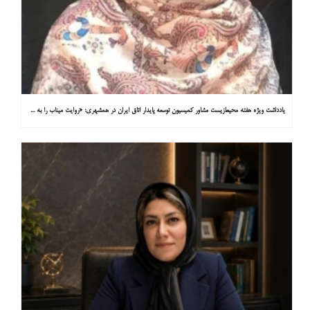
یادداشت ویژه هفته محیط‌زیست مشاور کمیسیون توسعه پایدار اتاق ایران در همشهری: «روایت میناب را به کاپ ۳۱ ببریم»