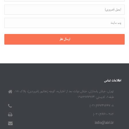
اطلاعات تماس
تهران، خیابان پاسداران، خیابان دولت، بعد از اختیاریه، کوچه زنجانپور (فروردین)، پلاک ۱۸،
طبقه۱، کدپستی: ۱۹۵۹۹۷۷۹۷۴
۲۶۷۴۹۶۶۷-۸(۰۲۱)
۲۶۶۱۰۲۸۲(۰۲۱)
info@airi.ir