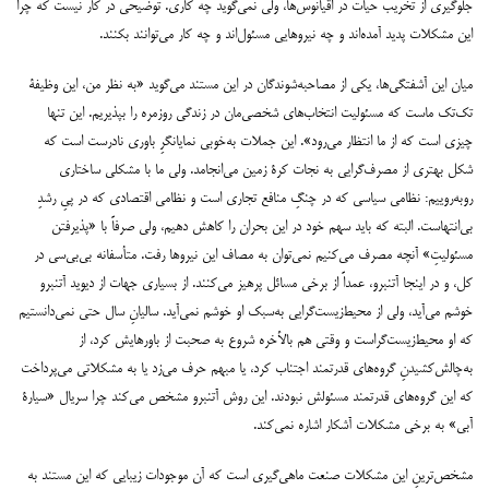
جلوگیری از تخریب حیات در اقیانوس‌‌‌ها، ولی نمی‌‌‌گوید چه کاری. توضیحی در کار نیست که چرا
این مشکلات پدید آمده‌‌‌اند و چه نیروهایی مسئول‌‌‌اند و چه کار می‌‌‌توانند بکنند.
میان این آشفتگی‌‌‌ها، یکی از مصاحبه‌‌‌شوندگان در این مستند می‌‌‌گوید «به نظر من، این وظیفۀ
تک‌‌‌تک ماست که مسئولیت انتخاب‌‌‌های شخصی‌‌‌مان در زندگی روزمره را بپذیریم. این تنها
چیزی است که از ما انتظار می‌‌‌رود». این جملات به‌‌‌خوبی نمایانگرِ باوری نادرست است که
شکل بهتری از مصرف‌‌‌گرایی به نجات کرۀ زمین می‌‌‌انجامد. ولی ما با مشکلی ساختاری
رو‌‌‌به‌‌‌روییم: نظامی سیاسی که در چنگِ منافع تجاری است و نظامی اقتصادی که در پیِ رشدِ
بی‌‌‌انتهاست. البته که باید سهم خود در این بحران را کاهش دهیم، ولی صرفاً با «پذیرفتن
مسئولیتِ» آنچه مصرف می‌‌‌کنیم نمی‌‌‌توان به مصاف این نیروها رفت. متأسفانه بی‌‌‌بی‌‌‌سی در
کل، و در اینجا آتنبرو، عمداً از برخی مسائل پرهیز می‌‌‌کنند. از بسیاری جهات از دیوید آتنبرو
خوشم می‌‌‌آید، ولی از محیط‌‌‌زیست‌‌‌گرایی به‌‌‌سبک او خوشم نمی‌‌‌آید. سالیانِ سال حتی نمی‌‌‌دانستیم
که او محیط‌‌‌زیست‌‌‌گراست و وقتی هم بالأخره شروع به صحبت از باورهایش کرد، از
به‌‌‌چالش‌‌‌کشیدنِ گروه‌‌‌های قدرتمند اجتناب کرد، یا مبهم حرف می‌‌‌زد یا به مشکلاتی می‌‌‌پرداخت
که این گروه‌‌‌های قدرتمند مسئولش نبودند. این روش آتنبرو مشخص می‌‌‌کند چرا سریال «سیارۀ
آبی» به برخی مشکلات آشکار اشاره نمی‌‌‌کند.
مشخص‌‌‌ترینِ این مشکلات صنعت ماهی‌‌‌گیری است که آن موجودات زیبایی که این مستند به