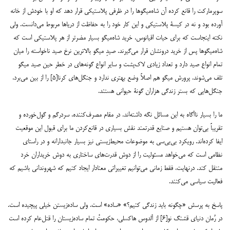
سوپرمارکت را قانع کرده آن شاه‌‌‌میگوها را در ظرفی پلاستیکی قرار دهد که او با خودش از خانه
آورده بود و نه در کیسۀ پلاستیکی و این کار خود را به حفاظت از دریاها مربوط می‌‌‌دانست. ولی
نکته اینجاست که برای حیات اقیانوس، خرید شاه‌‌‌میگو بسیار مضرتر از هر پلاستیکی است که
شاه‌‌‌میگوها پس از خرید درونشان قرار می‌‌‌گیرند. صیدِ میگو بالاترین نرخ صید ناخواسته را میان
تمام انواع صید دارد و تعداد زیادی لاک‌‌‌پشت و سایر انواع گونه‌‌‌های در خطر حین صید میگو
تلف می‌‌‌شوند. پرورش میگو هم اصلاً وضع بهتری ندارد و جنگل‌‌‌های کرنا[۵] را از بین می‌‌‌برد،
جنگل‌‌‌هایی که بستر زندگی هزاران گونۀ حیوانی هستند.
ما را بسیار ناآگاه به این مسائل نگه داشته‌‌‌اند. در مقام مصرف‌‌‌کننده، سردرگم و گول‌‌‌خورده و
تقریباً بی‌‌‌توان هستیم و صنایع قدرتمند نقش بسیاری در قانع‌‌‌کردن ما برای قبول این موقعیت
ایفا کرده‌‌‌اند. رویکرد بی‌‌‌بی‌‌‌سی به موضوعات محیط‌‌‌زیستی نیز بسیار جانبدارانه و در راستای
نظامی است که می‌‌‌خواهد مسئولیت را از دوش قدرت‌‌‌های ساختاری به دوش خریداران خرد
منتقل کند. درنهایت، فقط زمانی می‌‌‌توانیم تغییراتی معنادار ایجاد کنیم که شهروندانی باشیم که
فعالیت سیاسی می‌‌‌کنند.
پاسخ به پرسش «چگونه باید زندگی کنیم؟» «ساده» است. ولی ساده‌‌‌زیستن خیلی پیچیده است.
در رُمان دنیای قشنگ نو[۶] از آلدوس هاکسلی، حکومتْ تمام ساده‌‌‌زیستان را قتل‌‌‌عام کرده است