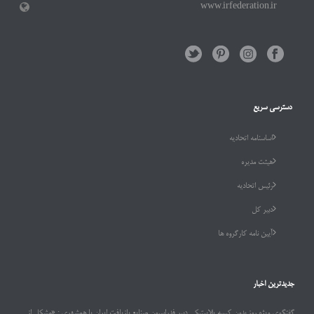
www.irfederation.ir
دسترسی سریع
اساسنامه اتحادیه
هیئت مدیره
رئیس اتحادیه
دبیر کل
آیین نامه کارگروه ها
جدیدترین اخبار
گفتگوی ویژه روز بدون کیسه پلاستیکی دبیر فدراسیون صنایع بازیافت ایران با همشهری : «مشکل از