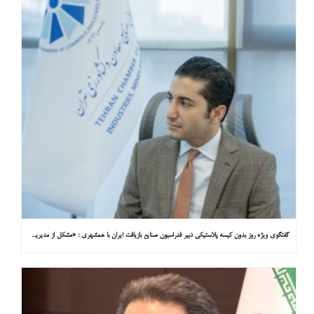
گفتگوی ویژه روز بدون کیسه پلاستیکی دبیر فدراسیون صنایع بازیافت ایران با همشهری : «مشکل از مدیریت پسماند پلاستیکی است، نه کیسه پلاستیکی»