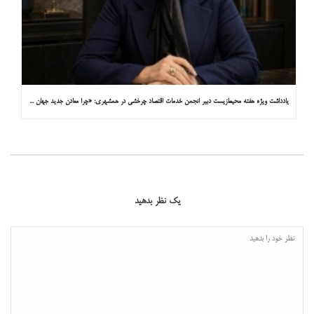
یادداشت ویژه هفته محیط‌زیست دبیر انجمن خدمات اقتصاد چرخشی در همشهری: «چرا معادن جدید جهان زیر زمین نیستند؟»
یک نظر بدهید