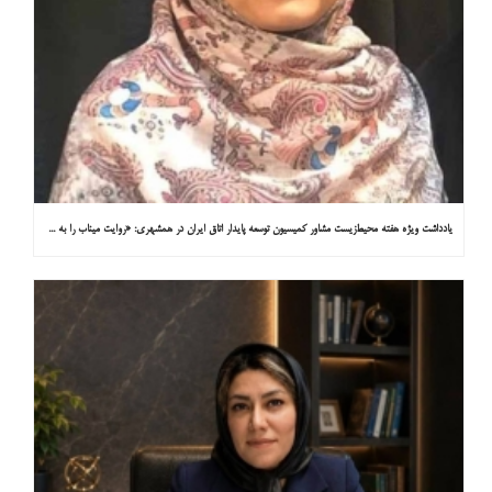
یادداشت ویژه هفته محیط‌زیست مشاور کمیسیون توسعه پایدار اتاق ایران در همشهری: «روایت میناب را به کاپ ۳۱ ببریم»