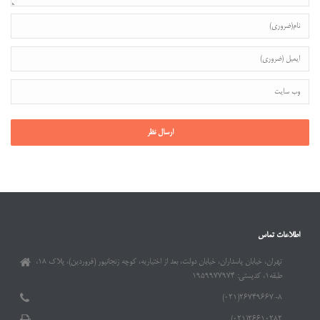
اطلاعات تماس
تهران، خیابان پاسداران، خیابان دولت، بعد از اختیاریه، کوچه زنجانپور (فروردین)، پلاک ۱۸،
طبقه۱، کدپستی: ۱۹۵۹۹۷۷۹۷۴
۲۶۷۴۹۶۶۷-۸(۰۲۱)
۲۶۶۱۰۲۸۲(۰۲۱)