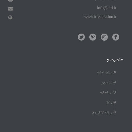
info@airi.ir
www.irfederation.ir
دسترسی سریع
اساسنامه اتحادیه
هیئت مدیره
رئیس اتحادیه
دبیر کل
آیین نامه کارگروه ها