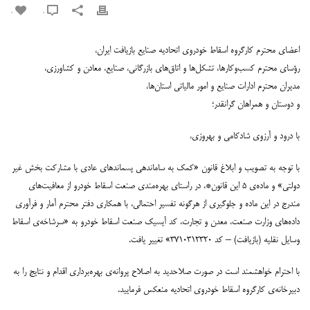
0
0
اعضای محترم کارگروه اسقاط خودروی اتحادیه صنایع بازیافت ایران،
رؤسای محترم کسب‌وکارها، تشکل‌ها و اتاق‌های بازرگانی، صنایع، معادن و کشاورزی،
مدیران محترم ادارات صنایع و امور مالیاتی استان‌ها،
و دوستان و همراهان گرانقدر؛
با درود و آرزوی شادکامی و بهروزی،
با توجه به تصویب و ابلاغ قانون «کمک به ساماندهی پسماندهای عادی با مشارکت بخش غیر
دولتی» و ماده‌ی ۵ این قانون*، در راستای بهره‌مندی صنعت اسقاط خودرو از معافیت‌های
مندرج در این ماده و جلوگیری از هرگونه تفسیر احتمالی، با همکاری دفتر محترم آمار و فرآوری
داده‌های وزارت صنعت، معدن و تجارت، کد آیسیک صنعت اسقاط خودرو به «سرشاخه‌ی اسقاط
وسایل نقلیه (بازیافت) – کد ۳۷۱۰۳۱۲۳۲۰» تغییر یافت.
با احترام خواهشمند است در صورت صلاحدید به اصلاح پروانه‌ی بهره‌برداری اقدام و نتایج را به
دبیرخانه‌ی کارگروه اسقاط خودروی اتحادیه منعکس فرمایید.