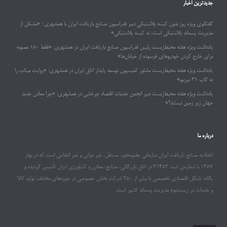
جدیدترین اخبار
گفتگوی ویژه روز بدون کیسه پلاستیکی دبیر فدراسیون صنایع بازیافت ایران با همشهری : «مشکل از
مدیریت پسماند پلاستیکی است، نه کیسه پلاستیکی»
یادداشت ویژه هفته محیط‌زیست رئیس فدراسیون صنایع بازیافت ایران در همشهری: «فقط ۱۸۰ مصوبه
برای خارج کردن خودروهای فرسوده از خیابان‌ها»
یادداشت ویژه هفته محیط‌زیست مشاور کمیسیون توسعه پایدار اتاق ایران در همشهری: «روایت میناب را
به کاپ ۳۱ ببریم»
یادداشت ویژه هفته محیط‌زیست دبیر انجمن خدمات اقتصاد چرخشی در همشهری: «چرا معادن جدید
جهان زیر زمین نیستند؟»
درباره ما
اتحادیه صنایع بازیافت ایران سازمانی عضومحور، مستقل، غیر دولتی و غیر انتفاعی است که در بهار
۱۳۸۷ با شماره‌ی ثبت ۳۱۴۵۳ در اتاق بازرگانی، صنایع، معادن و کشاورزی ایران تأسیس گردیده و
یگانه تشکل اقتصادی تخصصی با بیش از ۲۵۰ شرکت بخش خصوصی در حوزه‌های مختلف تولید کالا
و خدمات در زیست‌بوم مدیریت پسماند کشور است.