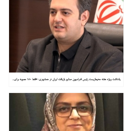
یادداشت ویژه هفته محیط‌زیست رئیس فدراسیون صنایع بازیافت ایران در همشهری: «فقط ۱۸۰ مصوبه برای خارج کردن خودروهای فرسوده از خیابان‌ها»