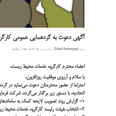
آگهی دعوت به گردهمایی عمومی کارگر
توسط
Tohid Sadrnejad
ارسال شده در
2018-08-28
در
مدارک
اعضاء محترم کارگروه خدمات محیط زیست،
با سلام و آرزوی موفقیت روزافزون،
اتحادیه، با دستور زیر برگذار می‌گردد، شرکت فرمایی
۱- گزارش روند تصویب لایحه کمک به ساماندهای مدیریت پسماند با مشارکت بخش غیردولتی
۲- انتخاب هیئت رئیسه کارگروه خدمات محیط زیست