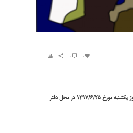
0
0
احتراما از حضور محترمتان دعوت می‌نماید در گردهمایی عمومی کارگروه خدمات محیط زیست اتحادیه که ساعت ۱۴ روز یکشنبه مورخ ۱۳۹۷/۶/۲۵ در محل دفتر