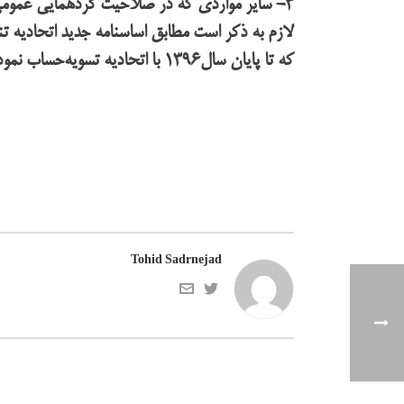
۳- سایر مواردی که در صلاحیت گردهمایی عمومی کارگروه می‌باشد.
لازم به ذکر است مطابق اساسنامه جدید اتحادیه تن
که تا پایان سال۱۳۹۶ با اتحادیه تسویه‌حساب نموده، پروانه بهره‌برداری، کارت بازرگانی و یا کارت عضویت در اتاق بازرگانی معتبر دارند، واجد حق رای خواهند بود.
Tohid Sadrnejad