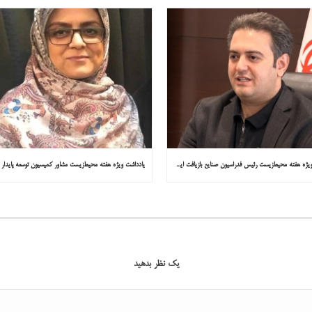
یادداشت ویژه هفته محیط‌زیست رئیس فدراسیون صنایع بازیافت ایران در همشهری: «فقط ۱۸۰ مصوبه برای خارج کردن خودروهای فرسوده از خیابان‌ها»
یک نظر بدهید