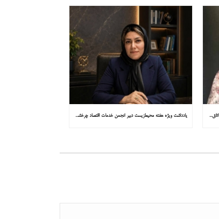
یادداشت ویژه هفته محیط‌زیست مشاور کمیسیون توسعه پایدار اتاق ایران در همشهری: «روایت میناب را به کاپ ۳۱ ببریم»
یادداشت ویژه هفته محیط‌زیست دبیر انجمن خدمات اقتصاد چرخشی در همشهری: «چرا معادن جدید جهان زیر زمین نیستند؟»