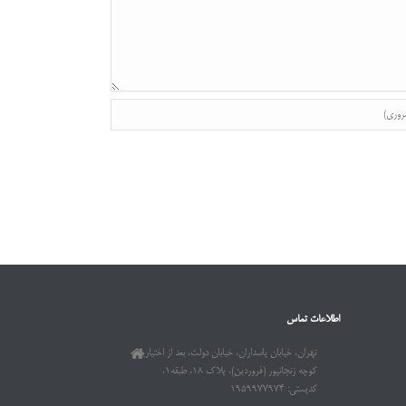
اطلاعات تماس
تهران، خیابان پاسداران، خیابان دولت، بعد از اختیاریه،
کوچه زنجانپور (فروردین)، پلاک ۱۸، طبقه۱،
کدپستی: ۱۹۵۹۹۷۷۹۷۴