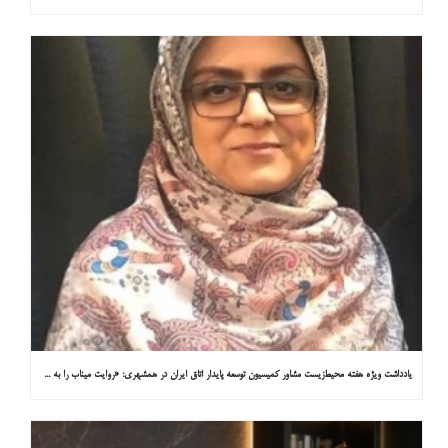
یادداشت ویژه هفته محیط‌زیست مشاور کمیسیون توسعه پایدار اتاق ایران در همشهری: «روایت میناب را به کاپ ۳۱ ببریم»