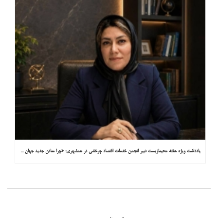
یادداشت ویژه هفته محیط‌زیست دبیر انجمن خدمات اقتصاد چرخشی در همشهری: «چرا معادن جدید جهان زیر زمین نیستند؟»