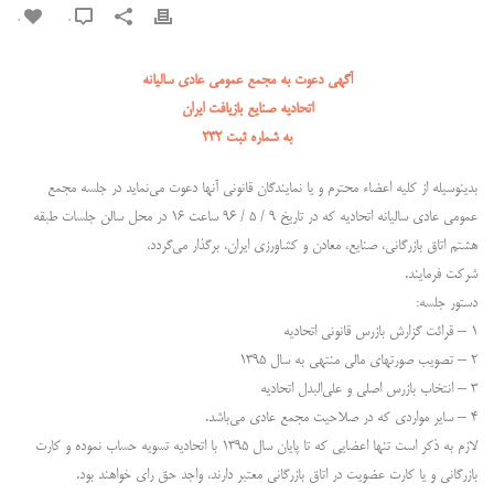
0
0
آگهی دعوت به مجمع عمومی عادی سالیانه
اتحادیه صنایع بازیافت ایران
به شماره ثبت ۲۳۲
بدینوسیله از کلیه اعضاء محترم و یا نمایندگان قانونی آنها دعوت می‌نماید در جلسه مجمع
عمومی عادی سالیانه اتحادیه که در تاریخ ۹ / ۵ / ۹۶ ساعت ۱۶ در محل سالن جلسات طبقه
هشتم اتاق بازرگانی، صنایع، معادن و کشاورزی ایران، برگذار می‌گردد،
شرکت فرمایند.
دستور جلسه:
۱ – قرائت گزارش بازرس قانونی اتحادیه
۲ – تصویب صورتهای مالی منتهی به سال ۱۳۹۵
۳ – انتخاب بازرس اصلی و علی‌البدل اتحادیه
۴ – سایر مواردی که در صلاحیت مجمع عادی می‌باشد.
لازم به ذکر است تنها اعضایی که تا پایان سال ۱۳۹۵ با اتحادیه تسویه حساب نموده و کارت
بازرگانی و یا کارت عضویت در اتاق بازرگانی معتبر دارند، واجد حق رای خواهند بود.