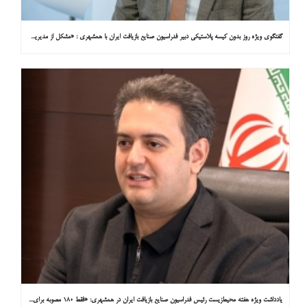
گفتگوی ویژه روز بدون کیسه پلاستیکی دبیر فدراسیون صنایع بازیافت ایران با همشهری : «مشکل از مدیریت پسماند پلاستیکی است، نه کیسه پلاستیکی»
یادداشت ویژه هفته محیط‌زیست رئیس فدراسیون صنایع بازیافت ایران در همشهری: «فقط ۱۸۰ مصوبه برای خارج کردن خودروهای فرسوده از خیابان‌ها»