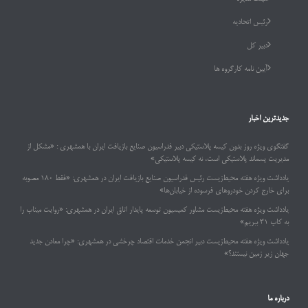
رئیس اتحادیه
دبیر کل
آیین نامه کارگروه ها
جدیدترین اخبار
گفتگوی ویژه روز بدون کیسه پلاستیکی دبیر فدراسیون صنایع بازیافت ایران با همشهری : «مشکل از
مدیریت پسماند پلاستیکی است، نه کیسه پلاستیکی»
یادداشت ویژه هفته محیط‌زیست رئیس فدراسیون صنایع بازیافت ایران در همشهری: «فقط ۱۸۰ مصوبه
برای خارج کردن خودروهای فرسوده از خیابان‌ها»
یادداشت ویژه هفته محیط‌زیست مشاور کمیسیون توسعه پایدار اتاق ایران در همشهری: «روایت میناب را
به کاپ ۳۱ ببریم»
یادداشت ویژه هفته محیط‌زیست دبیر انجمن خدمات اقتصاد چرخشی در همشهری: «چرا معادن جدید
جهان زیر زمین نیستند؟»
درباره ما