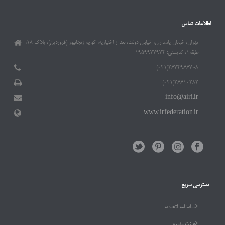
اطلاعات تماس
تهران، خیابان پاسداران، خیابان دولت، بعد از اختیاریه، کوچه زنجانپور (فروردین)، پلاک ۱۸،
طبقه۱، کدپستی: ۱۹۵۹۹۷۷۹۷۴
۲۶۷۴۹۶۶۷-۸(۰۲۱)
۲۶۶۱۰۲۸۲(۰۲۱)
info@airi.ir
www.irfederation.ir
دسترسی سریع
اساسنامه اتحادیه
هیئت مدیره