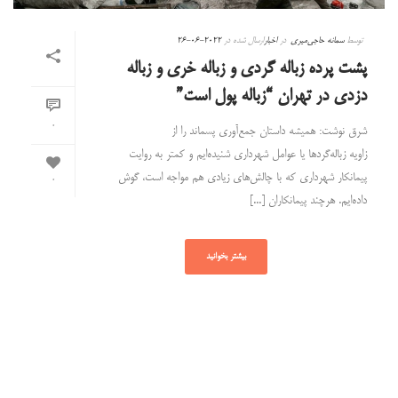
توسط
سمانه حاجی‌میری
در
اخبار
ارسال شده در
2022-06-26
پشت پرده زباله گردی و زباله خری و زباله
دزدی در تهران “زباله پول است”
0
شرق نوشت: همیشه داستان جمع‌آوری پسماند را از
زاویه زباله‌گردها یا عوامل شهرداری شنیده‌ایم و کمتر به روایت
پیمانکار شهرداری که با چالش‌های زیادی هم مواجه است، گوش
0
داده‌ایم. هرچند پیمانکاران [...]
بیشتر بخوانید