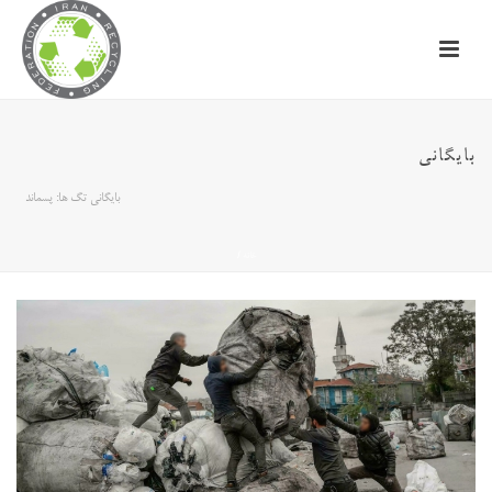
بایگانی
بایگانی تگ ها: پسماند
خانه
/