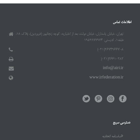
اطلاعات تماس
تهران، خیابان پاسداران، خیابان دولت، بعد از اختیاریه، کوچه زنجانپور (فروردین)، پلاک ۱۸،
طبقه۱، کدپستی: ۱۹۵۹۹۷۷۹۷۴
۲۶۷۴۹۶۶۷-۸(۰۲۱)
۲۶۶۱۰۲۸۲(۰۲۱)
info@airi.ir
www.irfederation.ir
دسترسی سریع
اساسنامه اتحادیه