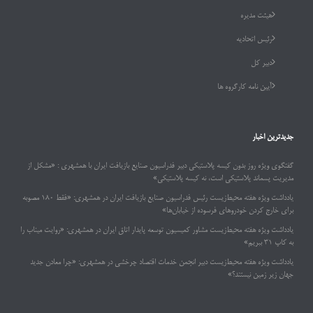
هیئت مدیره
رئیس اتحادیه
دبیر کل
آیین نامه کارگروه ها
جدیدترین اخبار
گفتگوی ویژه روز بدون کیسه پلاستیکی دبیر فدراسیون صنایع بازیافت ایران با همشهری : «مشکل از
مدیریت پسماند پلاستیکی است، نه کیسه پلاستیکی»
یادداشت ویژه هفته محیط‌زیست رئیس فدراسیون صنایع بازیافت ایران در همشهری: «فقط ۱۸۰ مصوبه
برای خارج کردن خودروهای فرسوده از خیابان‌ها»
یادداشت ویژه هفته محیط‌زیست مشاور کمیسیون توسعه پایدار اتاق ایران در همشهری: «روایت میناب را
به کاپ ۳۱ ببریم»
یادداشت ویژه هفته محیط‌زیست دبیر انجمن خدمات اقتصاد چرخشی در همشهری: «چرا معادن جدید
جهان زیر زمین نیستند؟»