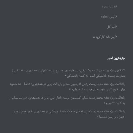
هیئت مدیره
رئیس اتحادیه
دبیر کل
آیین نامه کارگروه ها
جدیدترین اخبار
گفتگوی ویژه روز بدون کیسه پلاستیکی دبیر فدراسیون صنایع بازیافت ایران با همشهری : «مشکل از
مدیریت پسماند پلاستیکی است، نه کیسه پلاستیکی»
یادداشت ویژه هفته محیط‌زیست رئیس فدراسیون صنایع بازیافت ایران در همشهری: «فقط ۱۸۰ مصوبه
برای خارج کردن خودروهای فرسوده از خیابان‌ها»
یادداشت ویژه هفته محیط‌زیست مشاور کمیسیون توسعه پایدار اتاق ایران در همشهری: «روایت میناب را
به کاپ ۳۱ ببریم»
یادداشت ویژه هفته محیط‌زیست دبیر انجمن خدمات اقتصاد چرخشی در همشهری: «چرا معادن جدید
جهان زیر زمین نیستند؟»