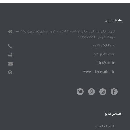
اطلاعات تماس
تهران، خیابان پاسداران، خیابان دولت، بعد از اختیاریه، کوچه زنجانپور (فروردین)، پلاک ۱۸،
طبقه۱، کدپستی: ۱۹۵۹۹۷۷۹۷۴
۲۶۷۴۹۶۶۷-۸(۰۲۱)
۲۶۶۱۰۲۸۲(۰۲۱)
info@airi.ir
www.irfederation.ir
دسترسی سریع
اساسنامه اتحادیه