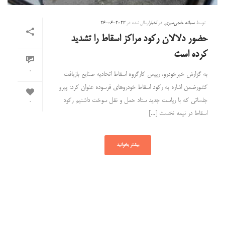
توسط
سمانه حاجی‌میری
در
اخبار
ارسال شده در
2022-06-26
حضور دلالان رکود مراکز اسقاط را تشدید
کرده است
0
به گزارش خبرخودرو، رییس کارگروه اسقاط اتحادیه صنایع بازیافت
کشورضمن اشاره به رکود اسقاط خودروهای فرسوده عنوان کرد: پیرو
جلساتی که با ریاست جدید ستاد حمل و نقل سوخت داشتیم رکود
0
اسقاط در نیمه نخست [...]
بیشتر بخوانید