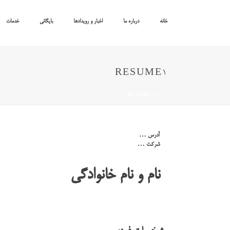
خانه
درباره ما
اخبار و رویدادها
بایگانی
خدمات
RESUME1
خانه
/
RESUME1
آدرس …
شرکت …
نام و نام خانوادگی