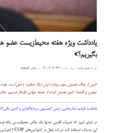
یادداشت ویژه هفته محیط‌زیست عضو ه
بگیریم؟»
توسط
مدیر سایت
ارسال شده در
2026-06-09
در
اخبار
,
کتابخانه
«پس از جنگ تحمیلی سوم، رویکرد ایران دیگر متفاوت با قبل است. بحث م
عمومی و اقتصاد کشور تحمیل کرده، از جامعه جهانی طلبکار هستیم. مکانیسم‌های جبران خسارت (Loss and Damage) که در COP های اخیر مورد تأکید قرار گرفته، فر
یادداشت فرشید شکرخدایی، رئیس کمیسیون سرمایه‌گذاری و تأمین مالی اتاق ا
در دنیای امروز که تغییرات اقلیمی نه‌تنها یک چالش محیط‌زیستی بلکه فرص
این خسارات اس