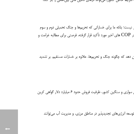
ر نیست؛ بلکه ما برای خساراتی که تحریم‌ها و جنگ تحمیلی دوم و سوم
بالاخص، به اکوسیستم، زیرساخت‌ها، سلامت عمومی و اقتصاد کشور تحمیل کرده، از جامعه جهانی طلبکار هستیم. مکانیسم‌های جبران خسارت (Loss and Damage) که در COP های اخیر مورد تأکید قرار گرفته، فرصتی برای مطالبه غرامت و
 نشان دهد که چگونه جنگ و تحریم‌ها، علاوه بر خسارات مستقیم، بر تشدید
یکی از مثال‌های ملموس، پتانسیل فروش گواهی‌های کربن (Carbon Credits) است. اگر قیمت هر تن گواهی کربن را ۱۵ دلار در نظر بگیریم، تنها نوسازی ناوگان حمل‌ونقل سواری و سنگین کشور، ظرفیت فروش حدود ۶ میلیارد دلار گواهی کربن
توسعه انرژی‌های تجدیدپذیر در مناطق مرزی، و مدیریت آب می‌توانند