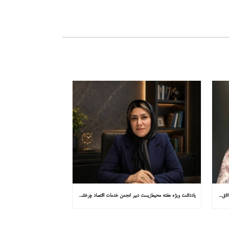
یادداشت ویژه هفته محیط‌زیست مشاور کمیسیون توسعه پایدار اتاق ایران در همشهری: «روایت میناب را به کاپ ۳۱ ببریم»
یادداشت ویژه هفته محیط‌زیست دبیر انجمن خدمات اقتصاد چرخشی در همشهری: «چرا معادن جدید جهان زیر زمین نیستند؟»