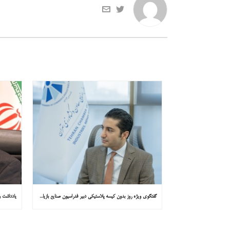
گفتگوی ویژه روز بدون کیسه پلاستیکی دبیر فدراسیون صنایع بازیافت ایران با همشهری : «مشکل از مدیریت پسماند پلاستیکی است، نه کیسه پلاستیکی»