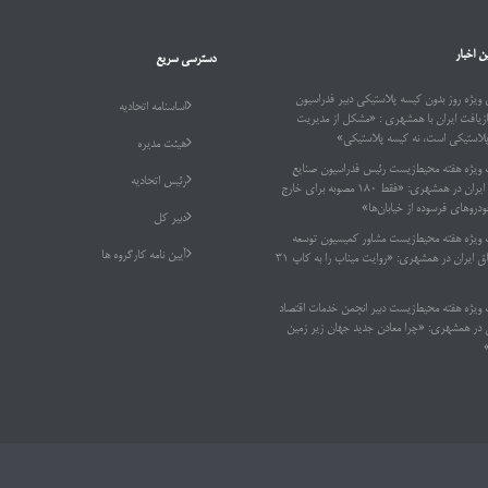
ن اخبار
دسترسی سریع
ویژه روز بدون کیسه پلاستیکی دبیر فدراسیون
اساسنامه اتحادیه
ازیافت ایران با همشهری : «مشکل از مدیریت
پلاستیکی است، نه کیسه پلاستیکی»
هیئت مدیره
 ویژه هفته محیط‌زیست رئیس فدراسیون صنایع
رئیس اتحادیه
بازیافت ایران در همشهری: «فقط ۱۸۰ مصوبه برای خارج
دروهای فرسوده از خیابان‌ها»
دبیر کل
 ویژه هفته محیط‌زیست مشاور کمیسیون توسعه
آیین نامه کارگروه ها
پایدار اتاق ایران در همشهری: «روایت میناب را به کاپ ۳۱
 ویژه هفته محیط‌زیست دبیر انجمن خدمات اقتصاد
ر همشهری: «چرا معادن جدید جهان زیر زمین