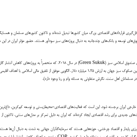
یستی، به محل شکل‌گیری قراردادهای اقتصادی بزرگ میان کشورها تبدیل شده‌اند و تاکنون کشورهای مسلمان و همسای
وق‌های توسعه و بانک‌های چندجانبه به دنبال پروژه‌های سبز سودآور هستند. حضور مؤثر ایران در این مجا
میلیارد دلار سرمایه از سراسر جهان جذب کرده است. این کشور با صدور اولین صکوک سبز جهان به ارزش ۱.۲۵ میلیارد دلا
ر مسلمانان اهل سنت، نگرش متفاوتی به مسئله وام و ربا وجود دارد).
سی خارجی ایران برجسته شود، این است که فعالیت‌های اقتصادی-محیط‌زیستی و توسعه کم‌کربن، داغ‌تری
های جدیدی برای رشد اقتصادی ایجاد کرده‌اند که ایران به دلیل تمرکز بر مدل‌های سنتی، تاکنون از 
زی پایدار و اقتصاد چرخشی، حوزه‌هایی هستند که سرمایه‌گذاران جهانی به شدت به دنبال آن‌ها هستند.