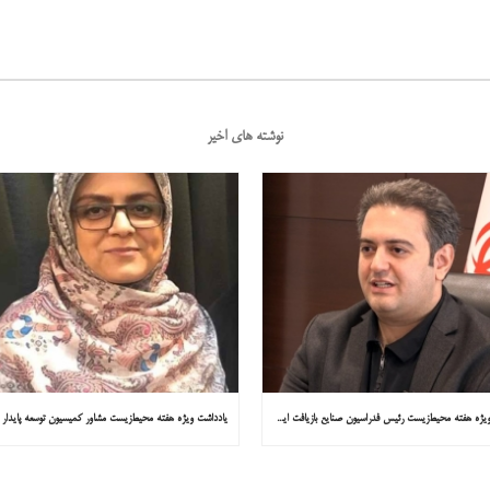
نوشته های اخیر
یادداشت ویژه هفته محیط‌زیست رئیس فدراسیون صنایع بازیافت ایران در همشهری: «فقط ۱۸۰ مصوبه برای خارج کردن خودروهای فرسوده از خیابان‌ها»