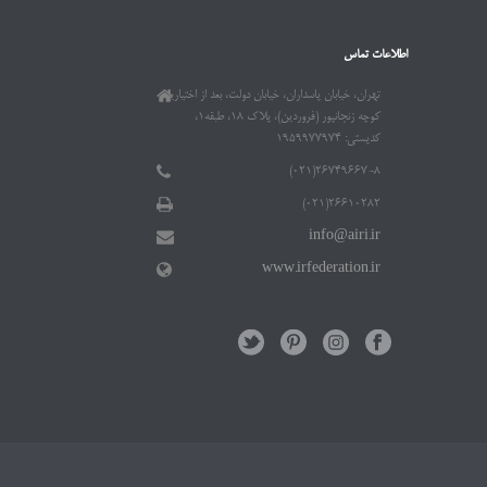
اطلاعات تماس
تهران، خیابان پاسداران، خیابان دولت، بعد از اختیاریه،
کوچه زنجانپور (فروردین)، پلاک ۱۸، طبقه۱،
کدپستی: ۱۹۵۹۹۷۷۹۷۴
۲۶۷۴۹۶۶۷-۸(۰۲۱)
۲۶۶۱۰۲۸۲(۰۲۱)
info@airi.ir
www.irfederation.ir