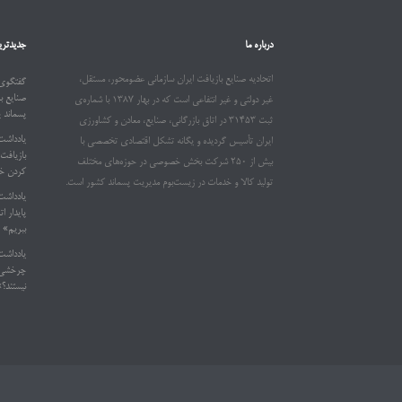
درباره ما
جدیدتری
اتحادیه صنایع بازیافت ایران سازمانی عضومحور، مستقل،
گفتگوی 
صنایع ب
غیر دولتی و غیر انتفاعی است که در بهار ۱۳۸۷ با شماره‌ی
پسماند 
ثبت ۳۱۴۵۳ در اتاق بازرگانی، صنایع، معادن و کشاورزی
یادداشت
ایران تأسیس گردیده و یگانه تشکل اقتصادی تخصصی با
بیش از ۲۵۰ شرکت بخش خصوصی در حوزه‌های مختلف
کردن خو
تولید کالا و خدمات در زیست‌بوم مدیریت پسماند کشور است.
یادداشت
ببریم»
یادداشت
چرخشی د
نیستند؟»