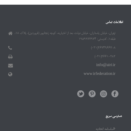
اطلاعات تماس
تهران، خیابان پاسداران، خیابان دولت، بعد از اختیاریه، کوچه زنجانپور (فروردین)، پلاک ۱۸،
طبقه۱، کدپستی: ۱۹۵۹۹۷۷۹۷۴
۲۶۷۴۹۶۶۷-۸(۰۲۱)
۲۶۶۱۰۲۸۲(۰۲۱)
info@airi.ir
www.irfederation.ir
دسترسی سریع
اساسنامه اتحادیه