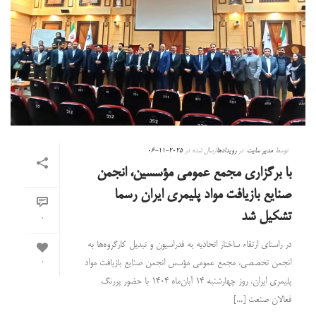
توسط
مدیر سایت
در
رویدادها
ارسال شده در
2025-11-06
با برگزاری مجمع عمومی مؤسسین، انجمن
صنایع بازیافت مواد پلیمری ایران رسما
تشکیل شد
0
در راستای ارتقاء ساختار اتحادیه به فدراسیون و تبدیل کارگروه‌ها به
انجمن تخصصی، مجمع عمومی مؤسس انجمن صنایع بازیافت مواد
0
پلیمری ایران، روز چهارشنبه ۱۴ آبان‌ماه ۱۴۰۴ با حضور پررنگ
فعالان صنعت [...]