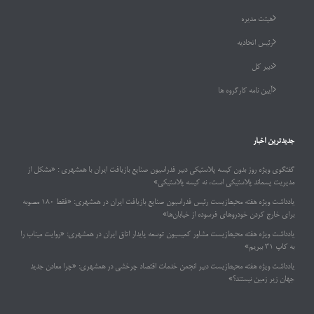
هیئت مدیره
رئیس اتحادیه
دبیر کل
آیین نامه کارگروه ها
جدیدترین اخبار
گفتگوی ویژه روز بدون کیسه پلاستیکی دبیر فدراسیون صنایع بازیافت ایران با همشهری : «مشکل از
مدیریت پسماند پلاستیکی است، نه کیسه پلاستیکی»
یادداشت ویژه هفته محیط‌زیست رئیس فدراسیون صنایع بازیافت ایران در همشهری: «فقط ۱۸۰ مصوبه
برای خارج کردن خودروهای فرسوده از خیابان‌ها»
یادداشت ویژه هفته محیط‌زیست مشاور کمیسیون توسعه پایدار اتاق ایران در همشهری: «روایت میناب را
به کاپ ۳۱ ببریم»
یادداشت ویژه هفته محیط‌زیست دبیر انجمن خدمات اقتصاد چرخشی در همشهری: «چرا معادن جدید
جهان زیر زمین نیستند؟»