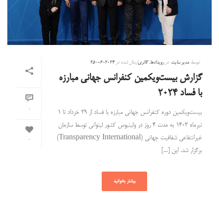
توسط
مدیر سایت
در
رویدادها
,
گالری
ارسال شده در
2024-06-25
گزارش بیست‌ویکمین کنفرانس جهانی مبارزه
با فساد ۲۰۲۴
0
بیست‌ویکمین دوره کنفرانس جهانی مبارزه با فساد از ۲۹ خرداد تا ۱
تیرماه ۱۴۰۳ به مدت ۴ روز در ولینیوس کشور لیتوانی توسط سازمان
غیرانتفاعی شفافیت جهانی (Transparency International)
0
برگزار شد. این [...]
بیشتر بخوانید