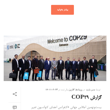
بیشتر بخوانید
توسط
مدیر سایت
در
رویدادها
,
گالری
ارسال شده در
2024-11-17
گزارش COP29
بیست‌ونهمین اجلاس جهانی «کنفرانس اعضای کنوانسیون تغییر