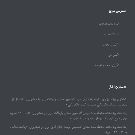
دسترسی سریع
اساسنامه اتحادیه
هیئت مدیره
رئیس اتحادیه
دبیر کل
آیین نامه کارگروه ها
جدیدترین اخبار
گفتگوی ویژه روز بدون کیسه پلاستیکی دبیر فدراسیون صنایع بازیافت ایران با همشهری : «مشکل از
مدیریت پسماند پلاستیکی است، نه کیسه پلاستیکی»
یادداشت ویژه هفته محیط‌زیست رئیس فدراسیون صنایع بازیافت ایران در همشهری: «فقط ۱۸۰ مصوبه
برای خارج کردن خودروهای فرسوده از خیابان‌ها»
یادداشت ویژه هفته محیط‌زیست مشاور کمیسیون توسعه پایدار اتاق ایران در همشهری: «روایت میناب را
به کاپ ۳۱ ببریم»