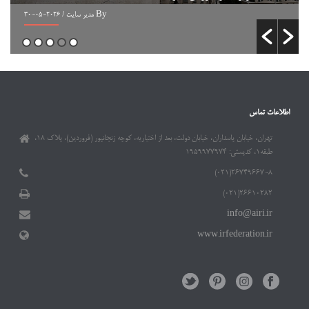
By مدیر سایت
/ 2026-05-30
اطلاعات تماس
تهران، خیابان پاسداران، خیابان دولت، بعد از اختیاریه، کوچه زنجانپور (فروردین)، پلاک ۱۸،
طبقه۱، کدپستی: ۱۹۵۹۹۷۷۹۷۴
۲۶۷۴۹۶۶۷-۸(۰۲۱)
۲۶۶۱۰۲۸۲(۰۲۱)
info@airi.ir
www.irfederation.ir