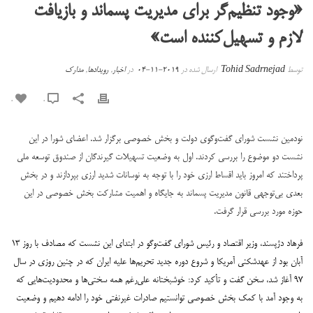
«وجود تنظیم‌گر برای مدیریت پسماند و بازیافت
لازم و تسهیل‌کننده است»
توسط
Tohid Sadrnejad
ارسال شده در
2019-11-04
در
اخبار
,
رویدادها
,
مدارک
0
0
نودمین نشست شورای گفت‌وگوی دولت و بخش خصوصی برگزار شد. اعضای شورا در این
نشست دو موضوع را بررسی کردند. اول به وضعیت تسهیلات گیرندگان از صندوق توسعه ملی
پرداختند که امروز باید اقساط ارزی خود را با توجه به نوسانات شدید ارزی بپردازند و در بخش
بعدی بی‌توجهی قانون مدیریت پسماند به جایگاه و اهمیت مشارکت بخش خصوصی در این
حوزه مورد بررسی قرار گرفت.
فرهاد دژپسند، وزیر اقتصاد و رئیس شورای گفت‌وگو در ابتدای این نشست که مصادف با روز ۱۳
آبان بود از عهدشکنی آمریکا و شروع دوره جدید تحریم‌ها علیه ایران که در چنین روزی در سال
۹۷ آغاز شد، سخن گفت و تأکید کرد: خوشبختانه علی‌رغم همه سختی‌ها و محدودیت‌هایی که
به وجود آمد با کمک بخش خصوصی توانستیم صادرات غیرنفتی خود را ادامه دهیم و وضعیت