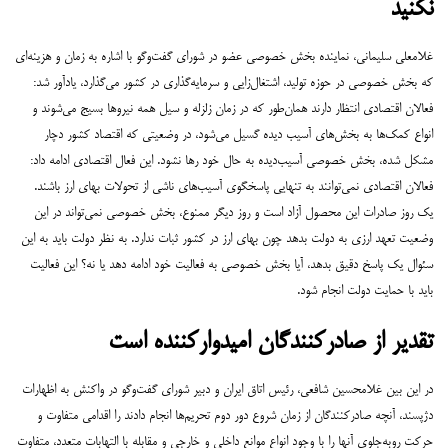
نکنید
غلامعلی سلیمانی، نماینده بخش خصوصی عضو در شورای گفت‌وگو با اشاره به زمان و هزینه‌ای
که بخش خصوصی در حوزه تولید، اشتغال‌زایی و سرمایه‌گذاری در کشور می‌گذارد، یادآور شد:
فعالان اقتصادی انتظار دارند همان‌طور که در زمان زلزله و سیل همه نیروها بسیج می‌شوند و
انواع کمک‌ها به بخش‌های آسیب دیده گسیل می‌شود، در وضعیتی که اقتصاد کشور دچار
مشکل شده، بخش خصوصی آسیب‌دیده به حال خود رها نشود.
این فعال اقتصادی ادامه داد:
فعالان اقتصادی نمی‌توانند به تنهایی پاسخگوی آسیب‌های ناشی از تحولات بهای ارز باشند.
یک روز صادرات این محصول آزاد است و روز دیگر ممنوع، بخش خصوصی نمی‌تواند در این
وضعیت تعهد ارزی به دولت بدهد چون بهای ارز در کشور ثبات ندارد. به نظر دولت باید به این
سئوال یک پاسخ دقیق بدهد، آیا بخش خصوصی به فعالیت خود ادامه دهد یا نه؟ این فعالیت
باید با حمایت دولت انجام شود.
تقدیر از صادرکنندگان امیدوارکننده است
در این بین غلامحسین شافعی، رئیس اتاق ایران و دبیر شورای گفت‌وگو در واکنش به اظهارات
دژپسند، آنچه صادرکنندگان از زمان شروع دور دوم تحریم‌ها انجام دادند را اقدامی متفاوت و
حرکت روبه‌جلوی آنها را با وجود انواع موانع داخلی و خارجی و مقابله با التهابات متعدد، متفاوت