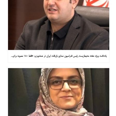
یادداشت ویژه هفته محیط‌زیست رئیس فدراسیون صنایع بازیافت ایران در همشهری: «فقط ۱۸۰ مصوبه برای خارج کردن خودروهای فرسوده از خیابان‌ها»