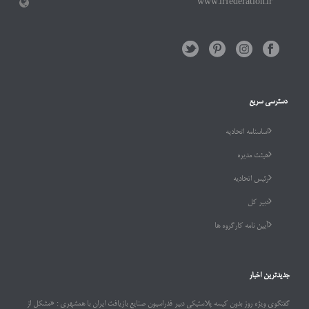
www.irfederation.ir
دسترسی سریع
اساسنامه اتحادیه
هیئت مدیره
رئیس اتحادیه
دبیر کل
آیین نامه کارگروه ها
جدیدترین اخبار
گفتگوی ویژه روز بدون کیسه پلاستیکی دبیر فدراسیون صنایع بازیافت ایران با همشهری : «مشکل از