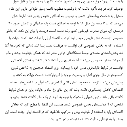
را به سمت بهبود سوق دهیم.
وی وضعیت امروز اقتصاد کشور را ره به بهبود و قابل قبول
توصیف کرد. هرچند تأکید داشت که با وضعیت مطلوب فاصله بسیار طولانی داریم. این مقام
مسئول به شکست برنامه‌های دشمن و نرسیدن به اهدافش اشاره و یادآور شد: آمارها نشان
می‌دهد که در ۷ ماهه اول سال ۹۸ با توجه به اصلاح قیمت پایه صادراتی و کاهش حدود ۳۰
درصدی آن، میزان صادرات غیرنفتی کشور رشد داشته است.
دژپسند با بیان این نکته که بخش
خصوصی توانست نقش تاریخی خود را ایفا کرده و اقتصاد ایران را نجات دهد، گفت: دولت با
اعتمادی که به بخش خصوصی کرد توانست به موفقیت دست پیدا کند. زمانی که تحریم‌ها آغاز
شد بخش‌نامه‌های متعددی توسط دستگاه‌های دولتی صادر شد که همگی بازدارنده بودند و مانع
از حرکت بخش خصوصی می‌شدند اما به تدریج این اعتماد شکل گرفت و فعالان اقتصادی
توانستند در شرایط باثبات‌تری مسیر خود را بپیمایند.
وزیر اقتصاد همچنین به شاخص شروع
کسب‌وکار در سال جاری اشاره و وضعیت موجود را امیدوارکننده دانست چراکه به گفته او
پیش‌بینی می‌شد با توجه به محدودیت‌های ناشی از تحریم، رتبه ایران در شاخص‌های مختلف
اقتصادی کاهش چشمگیری داشته باشد که این اتفاق رخ نداد و جایگاه ایران در همان شرایط
گذشته باقی ماند.
رئیس شورای گفت‌وگو با توجه به آنچه در یک سال گذشته شاهد بودیم و
نتایجی که از فعالیت‌های بخش خصوصی شاهد هستیم، این انتظار را مطرح کرد که فعالان
اقتصادی باید با استفاده از ظرفیت پرش و سرکوب تلاطم‌ها که در اقتصاد ایران نهفته است، این
بخش را به گونه‌ای هدایت کند که شایسته مردم کشور باشد.