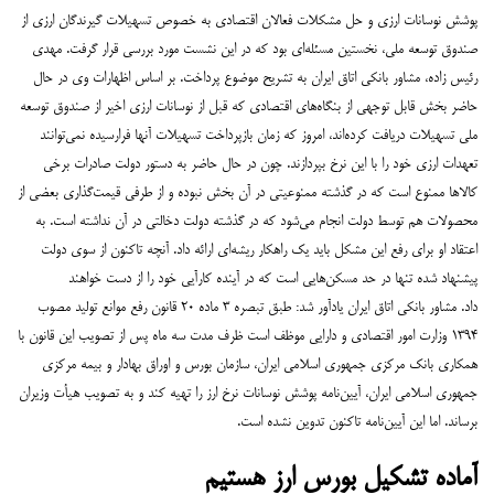
پوشش نوسانات ارزی و حل مشکلات فعالان اقتصادی به خصوص تسهیلات گیرندگان ارزی از
صندوق توسعه ملی، نخستین مسئله‌ای بود که در این نشست مورد بررسی قرار گرفت. مهدی
رئیس زاده، مشاور بانکی اتاق ایران به تشریح موضوع پرداخت. بر اساس اظهارات وی در حال
حاضر بخش قابل توجهی از بنگاه‌های اقتصادی که قبل از نوسانات ارزی اخیر از صندوق توسعه
ملی تسهیلات دریافت کرده‌اند، امروز که زمان بازپرداخت تسهیلات آنها فرارسیده نمی‌توانند
تعهدات ارزی خود را با این نرخ بپردازند. چون در حال حاضر به دستور دولت صادرات برخی
کالاها ممنوع است که در گذشته ممنوعیتی در آن بخش نبوده و از طرفی قیمت‌گذاری بعضی از
محصولات هم توسط دولت انجام می‌شود که در گذشته دولت دخالتی در آن نداشته است.
به
اعتقاد او برای رفع این مشکل باید یک راهکار ریشه‌ای ارائه داد. آنچه تاکنون از سوی دولت
پیشنهاد شده تنها در حد مسکن‌هایی است که در آینده کارآیی خود را از دست خواهند
داد.
مشاور بانکی اتاق ایران یادآور شد: طبق تبصره ۳ ماده ۲۰ قانون رفع موانع تولید مصوب
۱۳۹۴ وزارت امور اقتصادی و دارایی موظف است ظرف مدت سه ماه پس از تصویب این قانون با
همکاری بانک مرکزی جمهوری اسلامی ایران، سازمان بورس و اوراق بهادار و بیمه مرکزی
جمهوری اسلامی ایران، آیین‌نامه پوشش نوسانات نرخ ارز را تهیه کند و به تصویب هیأت وزیران
برساند. اما این آیین‌نامه تاکنون تدوین نشده است.
آماده تشکیل بورس ارز هستیم