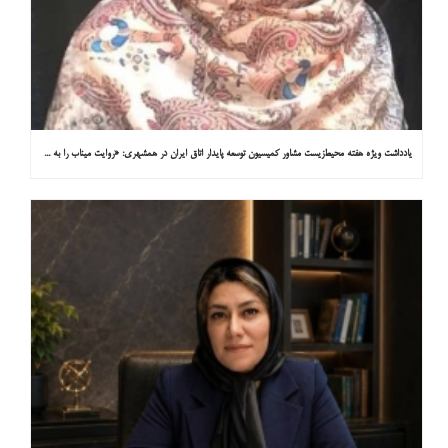
یادداشت ویژه هفته محیط‌زیست مشاور کمیسیون توسعه پایدار اتاق ایران در همشهری: «روایت میناب را به کاپ ۳۱ ببریم»