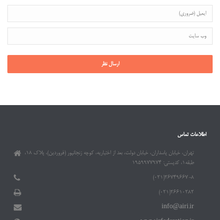
اطلاعات تماس
تهران، خیابان پاسداران، خیابان دولت، بعد از اختیاریه، کوچه زنجانپور (فروردین)، پلاک ۱۸،
طبقه۱، کدپستی: ۱۹۵۹۹۷۷۹۷۴
۲۶۷۴۹۶۶۷-۸(۰۲۱)
۲۶۶۱۰۲۸۲(۰۲۱)
info@airi.ir