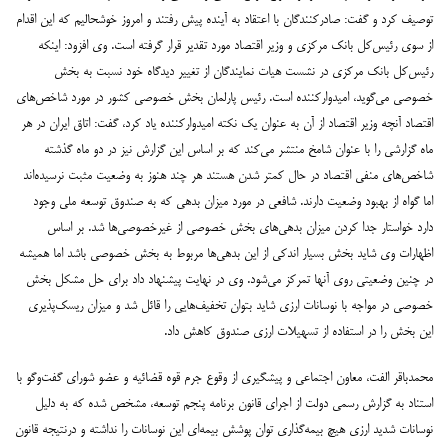
توصیف کرد و گفت: صادرکنندگان با اعتقاد به آینده پیش رفتند و امروز خوشحالیم که این اقدام
از سوی رئیس‌کل بانک مرکزی و وزیر اقتصاد مورد تقدیر قرار گرفته است.
وی افزود: اینکه
رئیس‌کل بانک مرکزی در نشست هیات نمایندگان از تغییر دیدگاه خود نسبت به بخش
خصوصی می‌گوید، امیدوارکننده است.
رئیس پارلمان بخش خصوصی کشور در مورد شاخص‌های
اقتصاد آنچه وزیر اقتصاد از آن به عنوان یک نکته امیدوارکننده یاد کرد، گفت: اتاق ایران در هر
ماه گزارشی را با عنوان شامخ منتشر می‌کند که بر اساس این گزارش نیز در دو ماه گذشته
شاخص‌های منفی اقتصاد در حال کمتر شدن هستند هر چند هنوز به وضعیت مثبت نرسیده‌اند
اما گواه از بهبود وضعیت دارند.
شافعی در مورد میزان بدهی که به صندوق توسعه ملی وجود
دارد خواستار جدا کردن میزان بدهی‌های بخش خصوصی از غیرخصوصی‌ها شد. بر اساس
اظهارات وی شاید بخش بسیار اندکی از این بدهی‌ها مربوط به بخش خصوصی باشد اما همیشه
در چنین وضعیتی روی آنها تمرکز می‌شود.
وی در نهایت پیشنهاد داد برای حل مشکل بخش
خصوصی در مواجه با نوسانات ارزی شاید بتوان تخفیف‌هایی را قائل شد و میزان ریسک‌پذیری
این بخش را در استفاده از تسهیلات ارزی صندوق کاهش داد.
محمدباقر الفت، معاون اجتماعی و پیشگیری از وقوع جرم قوه قضائیه و عضو شورای گفت‌وگو با
استناد به گزارش رسمی دولت از اجرای قانون برنامه پنجم توسعه، مشخص شده که به دلیل
نوسانات شدید ارزی هیچ بیمه‌گذاری توان پوشش بیمه‌ای این نوسانات را نداشته و درنتیجه قانون