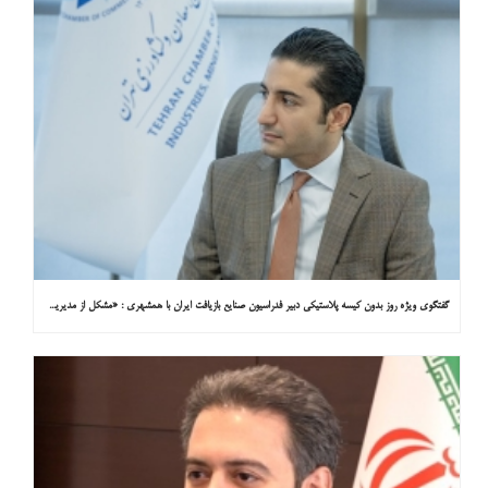
گفتگوی ویژه روز بدون کیسه پلاستیکی دبیر فدراسیون صنایع بازیافت ایران با همشهری : «مشکل از مدیریت پسماند پلاستیکی است، نه کیسه پلاستیکی»