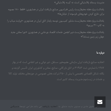
مدیریت پسماند پلاستیکی است، نه کیسه پلاستیکی»
یادداشت ویژه هفته محیط‌زیست رئیس فدراسیون صنایع بازیافت ایران در همشهری: «فقط ۱۸۰ مصوبه
برای خارج کردن خودروهای فرسوده از خیابان‌ها»
یادداشت ویژه هفته محیط‌زیست مشاور کمیسیون توسعه پایدار اتاق ایران در همشهری: «روایت میناب را
به کاپ ۳۱ ببریم»
یادداشت ویژه هفته محیط‌زیست دبیر انجمن خدمات اقتصاد چرخشی در همشهری: «چرا معادن جدید
جهان زیر زمین نیستند؟»
درباره ما
اتحادیه صنایع بازیافت ایران سازمانی عضومحور، مستقل، غیر دولتی و غیر انتفاعی است که در بهار
۱۳۸۷ با شماره‌ی ثبت ۳۱۴۵۳ در اتاق بازرگانی، صنایع، معادن و کشاورزی ایران تأسیس گردیده و
یگانه تشکل اقتصادی تخصصی با بیش از ۲۵۰ شرکت بخش خصوصی در حوزه‌های مختلف تولید کالا
و خدمات در زیست‌بوم مدیریت پسماند کشور است.
تمامی حقوق مادی و معنوی سایت متعلق به
اتحادیه بازیافت
می باشد.طراحی توسط
:
منسیکس