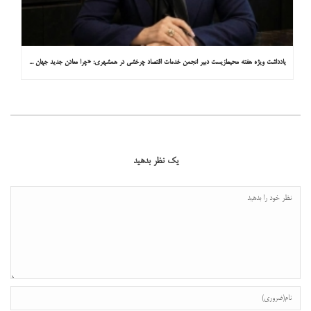
یادداشت ویژه هفته محیط‌زیست دبیر انجمن خدمات اقتصاد چرخشی در همشهری: «چرا معادن جدید جهان زیر زمین نیستند؟»
یک نظر بدهید