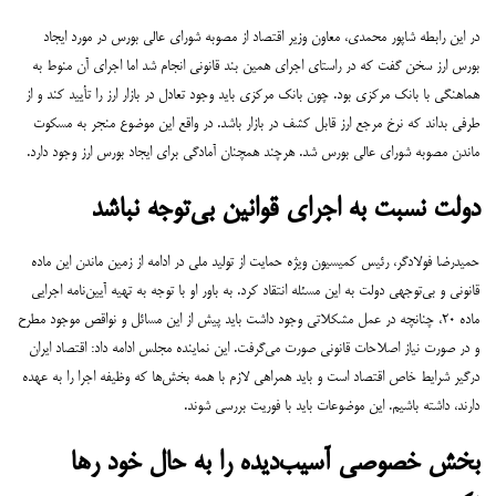
در این رابطه شاپور محمدی، معاون وزیر اقتصاد از مصوبه شورای عالی بورس در مورد ایجاد
بورس ارز سخن گفت که در راستای اجرای همین بند قانونی انجام شد اما اجرای آن منوط به
هماهنگی با بانک مرکزی بود. چون بانک مرکزی باید وجود تعادل در بازار ارز را تأیید کند و از
طرفی بداند که نرخ مرجع ارز قابل کشف در بازار باشد. در واقع این موضوع منجر به مسکوت
ماندن مصوبه شورای عالی بورس شد. هرچند همچنان آمادگی برای ایجاد بورس ارز وجود دارد.
دولت نسبت به اجرای قوانین بی‌توجه نباشد
حمیدرضا فولادگر، رئیس کمیسیون ویژه حمایت از تولید ملی در ادامه از زمین ماندن این ماده
قانونی و بی‌توجهی دولت به این مسئله انتقاد کرد. به باور او با توجه به تهیه آیین‌نامه اجرایی
ماده ۲۰، چنانچه در عمل مشکلاتی وجود داشت باید پیش از این مسائل و نواقص موجود مطرح
و در صورت نیاز اصلاحات قانونی صورت می‌گرفت.
این نماینده مجلس ادامه داد: اقتصاد ایران
درگیر شرایط خاص اقتصاد است و باید همراهی لازم با همه بخش‌ها که وظیفه اجرا را به عهده
دارند، داشته باشیم. این موضوعات باید با فوریت بررسی شوند.
بخش خصوصی آسیب‌دیده را به حال خود رها