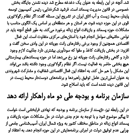
شد.
آنچه در این رابطه به عنوان یک دغدغه مطرح شد دیده نشدن جایگاه بخش
خصوصی در قانون مدیریت پسماند است. فرشید شکرخدایی، رئیس کمیسیون توسعه
پایدار، محیط زیست و آب اتاق ایران در تشریح این مسئله گفت: اگر نظام رگولاتوری
قوی در این حوزه دیده شود، هر استان و هر منطقه‌ای بر اساس یک الگوی مناسب با
مشکلات حوزه پسماند و بازیافت انواع زباله برخورد می‌کند. به طور قطع آنچه باید در
نواحی حاشیه‌ای سواحل انجام شود با استان‌های مرکزی متفاوت است.
این فعال
اقتصادی همچنین از وجود برخی رفتارهای رانت جویانه در این وادی سخن گفت و
افزود: در بخش بازیافت کاغذ و مقوا که سودآوری بیشتری دارد جذابیت لازم وجود
دارد و گاهی رفتارهای رانت جویانه نیز رخ می‌دهد اما در حوزه پسماندهای بیمارستانی
هیچ بخشی حاضر به فعالیت نیست. اگر نظام رگولاتوری وجود داشته باشد می‌تواند
این مشکل را هم حل کند.
به اعتقاد این فعال اقتصادی شفافیت و مشارکت شهروندی
به عنوان اصلی‌ترین عامل توفیق راهبردها و برنامه‌های دوست‌دار محیط زیست در
این قانون دیده نشده است که باید اصلاح شود.
سازمان برنامه و بودجه طی دو ماه راهکار ارائه دهد
در این رابطه نیز، دژپسند از سازمان برنامه و بودجه که نهادی فرابخشی است خواست
تا پیگیر موضوع شود و با توجه به عزم جدی دولت در حل مشکلات حوزه بازیافت و
پسماند انواع زباله در مناطق مختلف کشور به ویژه شمال ایران، آسیب‌شناسی جامعی از
چرایی عدم توفیق دولت در اجرای برنامه‌هایش در این حوزه انجام دهد.
به اعتقاد او