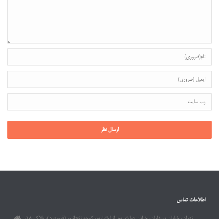
اطلاعات تماس
تهران، خیابان پاسداران، خیابان دولت، بعد از اختیاریه، کوچه زنجانپور (فروردین)، پلاک ۱۸،