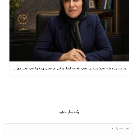
یادداشت ویژه هفته محیط‌زیست دبیر انجمن خدمات اقتصاد چرخشی در همشهری: «چرا معادن جدید جهان زیر زمین نیستند؟»
یک نظر بدهید