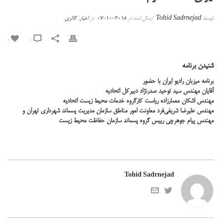
توسط
Tohid Sadrnejad
ارسال شده در
2018-10-07
در
اخبار
,
گالری
0
0
شنیدن برنامه
برنامه میزبان رادیو ایران با حضور
آقایان مهندس سید توحید صدرنژاد دبیرکل اتحادیه
مهندس اشکان معمارزاده ریاست کارگروه خدمات محیط زیست اتحادیه
مهندس علیرضا شریفی‌فرد معاونت امور مناطق سازمان مدیریت پسماند شهرداری تهران و
مهندس پیام جوهرچی رییس گروه پسماند سازمان حفاظت محیط زیست
Tohid Sadrnejad