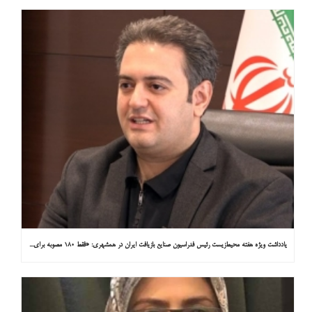
یادداشت ویژه هفته محیط‌زیست رئیس فدراسیون صنایع بازیافت ایران در همشهری: «فقط ۱۸۰ مصوبه برای خارج کردن خودروهای فرسوده از خیابان‌ها»