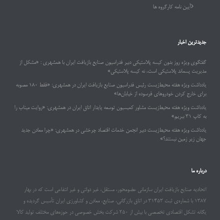
آیین نامه کارگروه ها
جدیدترین اخبار
گفتگوی ویژه روز بدون کیسه پلاستیکی دبیر فدراسیون صنایع بازیافت ایران با همشهری : «مشکل از
مدیریت پسماند پلاستیکی است، نه کیسه پلاستیکی»
یادداشت ویژه هفته محیط‌زیست رئیس فدراسیون صنایع بازیافت ایران در همشهری: «فقط ۱۸۰ مصوبه
برای خارج کردن خودروهای فرسوده از خیابان‌ها»
یادداشت ویژه هفته محیط‌زیست مشاور کمیسیون توسعه پایدار اتاق ایران در همشهری: «روایت میناب را
به کاپ ۳۱ ببریم»
یادداشت ویژه هفته محیط‌زیست دبیر انجمن خدمات اقتصاد چرخشی در همشهری: «چرا معادن جدید
جهان زیر زمین نیستند؟»
درباره ما
اتحادیه صنایع بازیافت ایران سازمانی عضومحور، مستقل، غیر دولتی و غیر انتفاعی است که در بهار
۱۳۸۷ با شماره‌ی ثبت ۳۱۴۵۳ در اتاق بازرگانی، صنایع، معادن و کشاورزی ایران تأسیس گردیده و
یگانه تشکل اقتصادی تخصصی با بیش از ۲۵۰ شرکت بخش خصوصی در حوزه‌های مختلف تولید کالا