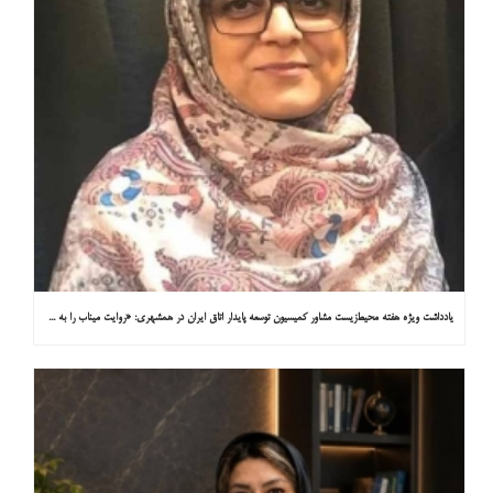
یادداشت ویژه هفته محیط‌زیست مشاور کمیسیون توسعه پایدار اتاق ایران در همشهری: «روایت میناب را به کاپ ۳۱ ببریم»