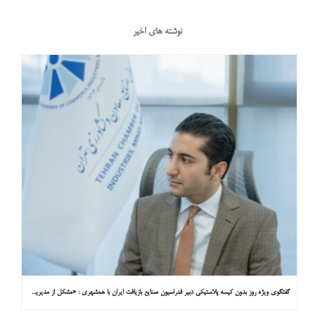
نوشته های اخیر
گفتگوی ویژه روز بدون کیسه پلاستیکی دبیر فدراسیون صنایع بازیافت ایران با همشهری : «مشکل از مدیریت پسماند پلاستیکی است، نه کیسه پلاستیکی»