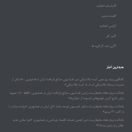
اساسنامه اتحادیه
هیئت مدیره
رئیس اتحادیه
دبیر کل
آیین نامه کارگروه ها
جدیدترین اخبار
گفتگوی ویژه روز بدون کیسه پلاستیکی دبیر فدراسیون صنایع بازیافت ایران با همشهری : «مشکل از
مدیریت پسماند پلاستیکی است، نه کیسه پلاستیکی»
یادداشت ویژه هفته محیط‌زیست رئیس فدراسیون صنایع بازیافت ایران در همشهری: «فقط ۱۸۰ مصوبه
برای خارج کردن خودروهای فرسوده از خیابان‌ها»
یادداشت ویژه هفته محیط‌زیست مشاور کمیسیون توسعه پایدار اتاق ایران در همشهری: «روایت میناب را
به کاپ ۳۱ ببریم»
یادداشت ویژه هفته محیط‌زیست دبیر انجمن خدمات اقتصاد چرخشی در همشهری: «چرا معادن جدید
جهان زیر زمین نیستند؟»