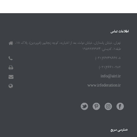
اطلاعات تماس
تهران، خیابان پاسداران، خیابان دولت، بعد از اختیاریه، کوچه زنجانپور (فروردین)، پلاک ۱۸،
طبقه۱، کدپستی: ۱۹۵۹۹۷۷۹۷۴
۲۶۷۴۹۶۶۷-۸(۰۲۱)
۲۶۶۱۰۲۸۲(۰۲۱)
info@airi.ir
www.irfederation.ir
دسترسی سریع