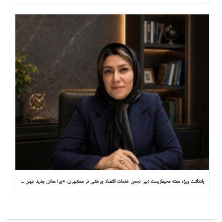
یادداشت ویژه هفته محیط‌زیست دبیر انجمن خدمات اقتصاد چرخشی در همشهری: «چرا معادن جدید جهان زیر زمین نیستند؟»