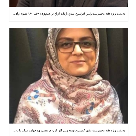
یادداشت ویژه هفته محیط‌زیست رئیس فدراسیون صنایع بازیافت ایران در همشهری: «فقط ۱۸۰ مصوبه برای خارج کردن خودروهای فرسوده از خیابان‌ها»
یادداشت ویژه هفته محیط‌زیست مشاور کمیسیون توسعه پایدار اتاق ایران در همشهری: «روایت میناب را به کاپ ۳۱ ببریم»