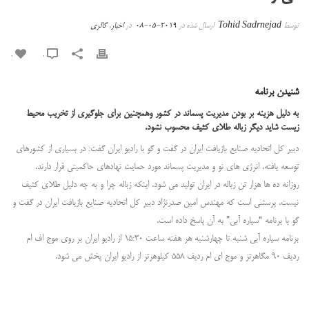
توسط
Tohid Sadrnejad
ارسال شده در
2019-05-08
در
اخبار
,
گالری
0
0
شنیدن برنامه
به دلیل هزینه بر بودن مدیریت پسماند در کشور وهمچنین برای جلوگیری از تخریب محیط
زیست شاید دیگر زباله طلای کثیف محسوب نشود.
دبیر کل اتحادیه صنایع بازیافت ایران در گفت و گو با رادیو ایران گفت: در بسیاری از کشورهای
توسعه یافته، انرژی های نو و مدیریت پسماند مورد حمایت نهادهای حاکمیتی قرار دارند.
روزانه ده ها هزار تن زباله در ایران تولید می شود. اینکه زباله چرا و به چه دلیل طلای کثیف
نیست، پرسشی است که مهندس امین صدرنژاد دبیر کل اتحادیه صنایع بازیافت ایران در گفت و
گو با برنامه “سیاره آبی” به آن پاسخ داده است.
برنامه سیاره آبی شنبه تا چهارشنبه هر هفته ساعت ۱۵:۳۰ از رادیو ایران بر روی موج اف ام
ردیف ۹۰ مگاهرتز و موج ای ام ردیف ۵۵۸ کیلوهرتز از رادیو ایران پخش می شود.