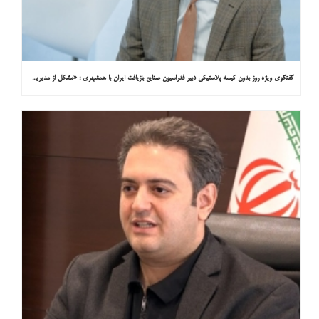
گفتگوی ویژه روز بدون کیسه پلاستیکی دبیر فدراسیون صنایع بازیافت ایران با همشهری : «مشکل از مدیریت پسماند پلاستیکی است، نه کیسه پلاستیکی»