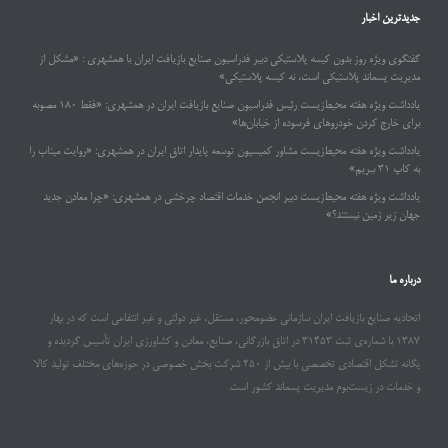
جدیدترین اخبار
گفتگوی ویژه روز بدون کیسه پلاستیکی دبیر فدراسیون صنایع بازیافت ایران با همشهری : «مشکل از
مدیریت پسماند پلاستیکی است، نه کیسه پلاستیکی»
یادداشت ویژه هفته محیط‌زیست رئیس فدراسیون صنایع بازیافت ایران در همشهری: «فقط ۱۸۰ مصوبه
برای خارج کردن خودروهای فرسوده از خیابان‌ها»
یادداشت ویژه هفته محیط‌زیست مشاور کمیسیون توسعه پایدار اتاق ایران در همشهری: «روایت میناب را
به کاپ ۳۱ ببریم»
یادداشت ویژه هفته محیط‌زیست دبیر انجمن خدمات اقتصاد چرخشی در همشهری: «چرا معادن جدید
جهان زیر زمین نیستند؟»
درباره ما
اتحادیه صنایع بازیافت ایران سازمانی عضومحور، مستقل، غیر دولتی و غیر انتفاعی است که در بهار
۱۳۸۷ با شماره‌ی ثبت ۳۱۴۵۳ در اتاق بازرگانی، صنایع، معادن و کشاورزی ایران تأسیس گردیده و
یگانه تشکل اقتصادی تخصصی با بیش از ۲۵۰ شرکت بخش خصوصی در حوزه‌های مختلف تولید کالا
و خدمات در زیست‌بوم مدیریت پسماند کشور است.