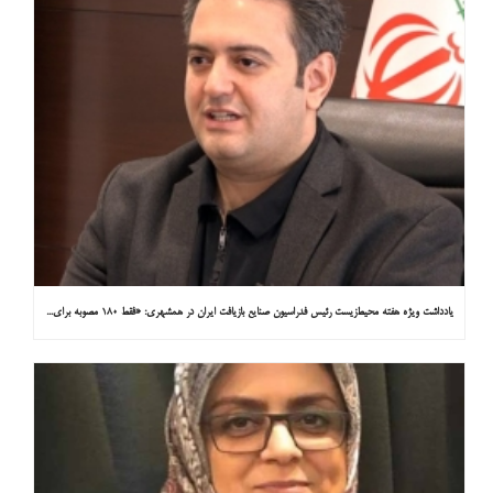
یادداشت ویژه هفته محیط‌زیست رئیس فدراسیون صنایع بازیافت ایران در همشهری: «فقط ۱۸۰ مصوبه برای خارج کردن خودروهای فرسوده از خیابان‌ها»