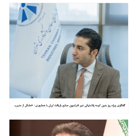
گفتگوی ویژه روز بدون کیسه پلاستیکی دبیر فدراسیون صنایع بازیافت ایران با همشهری : «مشکل از مدیریت پسماند پلاستیکی است، نه کیسه پلاستیکی»