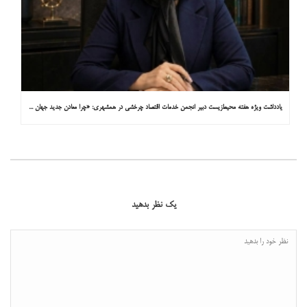
یادداشت ویژه هفته محیط‌زیست دبیر انجمن خدمات اقتصاد چرخشی در همشهری: «چرا معادن جدید جهان زیر زمین نیستند؟»
یک نظر بدهید