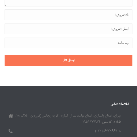
اطلاعات تماس
تهران، خیابان پاسداران، خیابان دولت، بعد از اختیاریه، کوچه زنجانپور (فروردین)، پلاک ۱۸،
طبقه۱، کدپستی: ۱۹۵۹۹۷۷۹۷۴
۲۶۷۴۹۶۶۷-۸(۰۲۱)