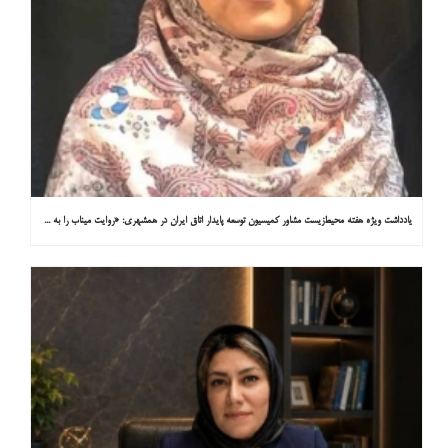
یادداشت ویژه هفته محیط‌زیست مشاور کمیسیون توسعه پایدار اتاق ایران در همشهری: «روایت میناب را به کاپ ۳۱ ببریم»