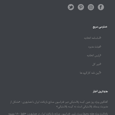
دسترسی سریع
اساسنامه اتحادیه
هیئت مدیره
رئیس اتحادیه
دبیر کل
آیین نامه کارگروه ها
جدیدترین اخبار
گفتگوی ویژه روز بدون کیسه پلاستیکی دبیر فدراسیون صنایع بازیافت ایران با همشهری : «مشکل از
مدیریت پسماند پلاستیکی است، نه کیسه پلاستیکی»
یادداشت ویژه هفته محیط‌زیست رئیس فدراسیون صنایع بازیافت ایران در همشهری: «فقط ۱۸۰ مصوبه