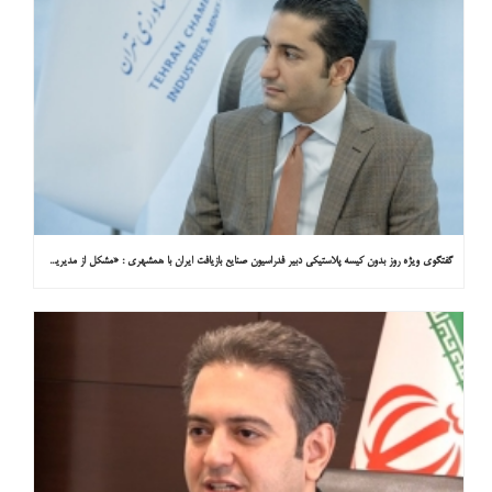
گفتگوی ویژه روز بدون کیسه پلاستیکی دبیر فدراسیون صنایع بازیافت ایران با همشهری : «مشکل از مدیریت پسماند پلاستیکی است، نه کیسه پلاستیکی»