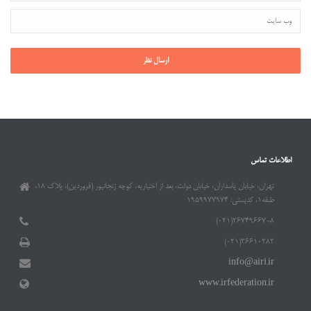
اطلاعات تماس
تهران، خیابان پاسداران، خیابان دولت، بعد از اختیاریه، کوچه زنجانپور (فروردین)، پلاک ۱۸،
طبقه۱، کدپستی: ۱۹۵۹۹۷۷۹۷۴
۲۶۷۴۹۶۶۷-۸(۰۲۱)
۲۶۶۱۰۲۸۲(۰۲۱)
info@airi.ir
www.irfederation.ir