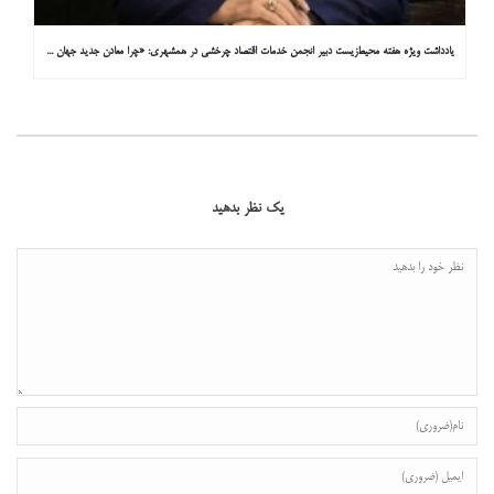
یادداشت ویژه هفته محیط‌زیست دبیر انجمن خدمات اقتصاد چرخشی در همشهری: «چرا معادن جدید جهان زیر زمین نیستند؟»
یک نظر بدهید