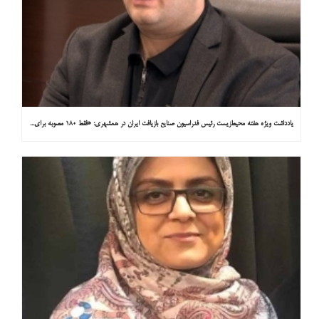
یادداشت ویژه هفته محیط‌زیست رئیس فدراسیون صنایع بازیافت ایران در همشهری: «فقط ۱۸۰ مصوبه برای خارج کردن خودروهای فرسوده از خیابان‌ها»