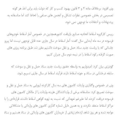
وی افزود: برخلاف ماده ۲ و ۳ قانون بهبود کسب و کار که دولت باید برای اخذ هر گونه
تصمیمی در بخش خصوصی نظرات تشکل و انجمن های صنفی را لحاظ کند اما متاسفانه به
پیشنهادات و انتقادات ما توجهی نمی شود.
رییس کارگروه اسقاط اتحادیه صنایع بازیافت کشور
همچنین در خصوص آمار اسقاط خودروهای
فرسوده در سه ماه ابتدایی سال گفت: آمار اسقاط در سال جاری عدد قابل توجهی نیست اما پیرو
جلساتی که با ریاست جدید ستاد حمل و نقل سوخت داشتیم مقرر شد طبق برنامه ریزی های
صورت گرفته رکود اسقاط را در نیمه دوم سال جبران کنیم.
گودرزی بیان کرد: امیدواریم به واسطه حضور ریاست جدید ستاد حمل و نقل و سوخت که
سابقه درخشانی در ستاد و حوزه اسقاط دارند فرآیند اسقاط در سال جاری تسریع شود.
وی در خصوص واگذاری واردات کامیون های سه سال کارکرده اروپایی به ستاد حمل و نقل و
سوخت تصریح کرد: متاسفانه برخی از واردکنندگان هزینه واردات را از مالکان کامیون های
فرسوده دریافت کردند اما علیرغم تعهداتی که نسبت به تهیه گواهی اسقاط داشتند قراردادی را با
مراکز اسقاط منعقد نکردند و به همین دلیل شماره گذاری کامیون های وارداتی با مشکلاتی
مواجه شده و هر روز شاهد ازدحام زیادی از خریداران کامیون های وارداتی در ستاد هستیم و ستاد