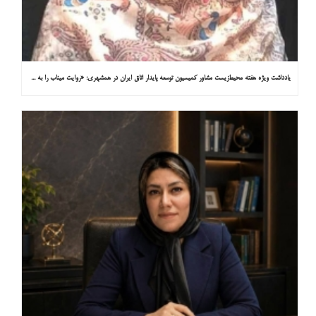
یادداشت ویژه هفته محیط‌زیست مشاور کمیسیون توسعه پایدار اتاق ایران در همشهری: «روایت میناب را به کاپ ۳۱ ببریم»