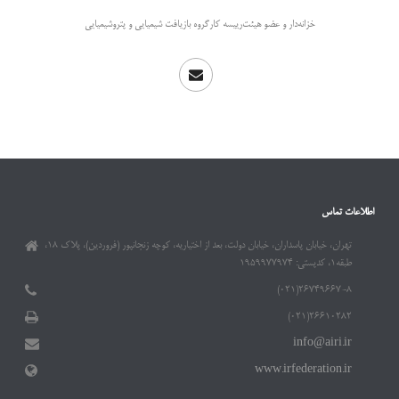
خزانه‌دار و عضو هیئت‌رییسه کارگروه بازیافت شیمیایی و پتروشیمیایی
اطلاعات تماس
تهران، خیابان پاسداران، خیابان دولت، بعد از اختیاریه، کوچه زنجانپور (فروردین)، پلاک ۱۸،
طبقه۱، کدپستی: ۱۹۵۹۹۷۷۹۷۴
۲۶۷۴۹۶۶۷-۸(۰۲۱)
۲۶۶۱۰۲۸۲(۰۲۱)
info@airi.ir
www.irfederation.ir