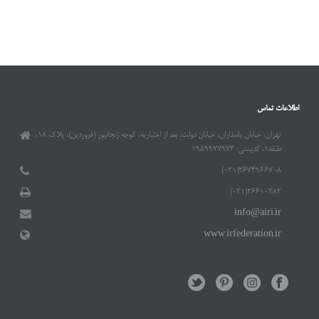
اطلاعات تماس
تهران، خیابان پاسداران، خیابان دولت، بعد از اختیاریه، کوچه زنجانپور (فروردین)، پلاک ۱۸،
طبقه۱، کدپستی: ۱۹۵۹۹۷۷۹۷۴
۲۶۷۴۹۶۶۷-۸(۰۲۱)
۲۶۶۱۰۲۸۲(۰۲۱)
info@airi.ir
www.irfederation.ir