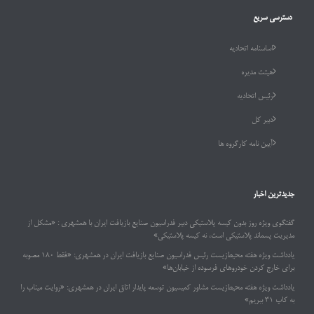
دسترسی سریع
اساسنامه اتحادیه
هیئت مدیره
رئیس اتحادیه
دبیر کل
آیین نامه کارگروه ها
جدیدترین اخبار
گفتگوی ویژه روز بدون کیسه پلاستیکی دبیر فدراسیون صنایع بازیافت ایران با همشهری : «مشکل از
مدیریت پسماند پلاستیکی است، نه کیسه پلاستیکی»
یادداشت ویژه هفته محیط‌زیست رئیس فدراسیون صنایع بازیافت ایران در همشهری: «فقط ۱۸۰ مصوبه
برای خارج کردن خودروهای فرسوده از خیابان‌ها»
یادداشت ویژه هفته محیط‌زیست مشاور کمیسیون توسعه پایدار اتاق ایران در همشهری: «روایت میناب را
به کاپ ۳۱ ببریم»