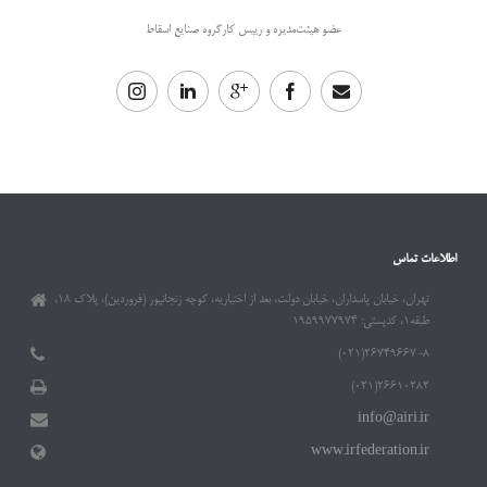
عضو هیئت‌مدیره و رییس کارگروه صنایع اسقاط
اطلاعات تماس
تهران، خیابان پاسداران، خیابان دولت، بعد از اختیاریه، کوچه زنجانپور (فروردین)، پلاک ۱۸،
طبقه۱، کدپستی: ۱۹۵۹۹۷۷۹۷۴
۲۶۷۴۹۶۶۷-۸(۰۲۱)
۲۶۶۱۰۲۸۲(۰۲۱)
info@airi.ir
www.irfederation.ir