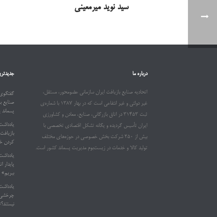
سید نوید میرمعینی
درباره ما
جدیدتری
اتحادیه صنایع بازیافت ایران سازمانی عضومحور، مستقل،
گفتگوی 
صنایع ب
غیر دولتی و غیر انتفاعی است که در بهار ۱۳۸۷ با شماره‌ی
پسماند 
ثبت ۳۱۴۵۳ در اتاق بازرگانی، صنایع، معادن و کشاورزی
یادداشت
ایران تأسیس گردیده و یگانه تشکل اقتصادی تخصصی با
بیش از ۲۵۰ شرکت بخش خصوصی در حوزه‌های مختلف
کردن خو
تولید کالا و خدمات در زیست‌بوم مدیریت پسماند کشور است.
یادداشت
ببریم»
یادداشت
چرخشی د
نیستند؟»