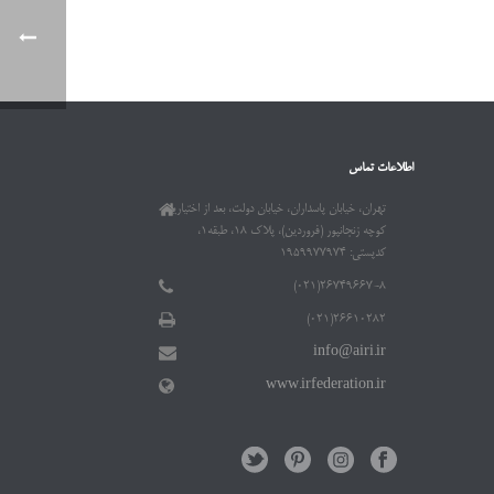
اطلاعات تماس
تهران، خیابان پاسداران، خیابان دولت، بعد از اختیاریه،
کوچه زنجانپور (فروردین)، پلاک ۱۸، طبقه۱،
کدپستی: ۱۹۵۹۹۷۷۹۷۴
۲۶۷۴۹۶۶۷-۸(۰۲۱)
۲۶۶۱۰۲۸۲(۰۲۱)
info@airi.ir
www.irfederation.ir