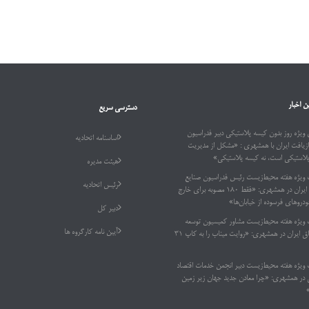
ن اخبار
دسترسی سریع
ویژه روز بدون کیسه پلاستیکی دبیر فدراسیون
اساسنامه اتحادیه
ازیافت ایران با همشهری : «مشکل از مدیریت
پلاستیکی است، نه کیسه پلاستیکی»
هیئت مدیره
 ویژه هفته محیط‌زیست رئیس فدراسیون صنایع
رئیس اتحادیه
بازیافت ایران در همشهری: «فقط ۱۸۰ مصوبه برای خارج
دروهای فرسوده از خیابان‌ها»
دبیر کل
 ویژه هفته محیط‌زیست مشاور کمیسیون توسعه
آیین نامه کارگروه ها
پایدار اتاق ایران در همشهری: «روایت میناب را به کاپ ۳۱
 ویژه هفته محیط‌زیست دبیر انجمن خدمات اقتصاد
ر همشهری: «چرا معادن جدید جهان زیر زمین