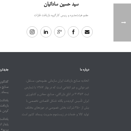
سید حسین ساداتیان
عضو هیئت‌مدیره و رییس کارگروه بازیافت فلزات
درباره ما
جدیدتری
اتحادیه صنایع بازیافت ایران سازمانی عضومحور، مستقل،
گفتگوی 
صنایع ب
غیر دولتی و غیر انتفاعی است که در بهار ۱۳۸۷ با شماره‌ی
پسماند 
ثبت ۳۱۴۵۳ در اتاق بازرگانی، صنایع، معادن و کشاورزی
یادداشت
ایران تأسیس گردیده و یگانه تشکل اقتصادی تخصصی با
بیش از ۲۵۰ شرکت بخش خصوصی در حوزه‌های مختلف
کردن خو
تولید کالا و خدمات در زیست‌بوم مدیریت پسماند کشور است.
یادداشت
ببریم»