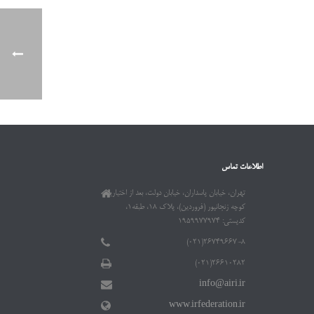
اطلاعات تماس
تهران، خیابان پاسداران، خیابان دولت، بعد از اختیاریه،
کوچه زنجانپور (فروردین)، پلاک ۱۸، طبقه۱،
کدپستی: ۱۹۵۹۹۷۷۹۷۴
۲۶۷۴۹۶۶۷-۸(۰۲۱)
۲۶۶۱۰۲۸۲(۰۲۱)
info@airi.ir
www.irfederation.ir