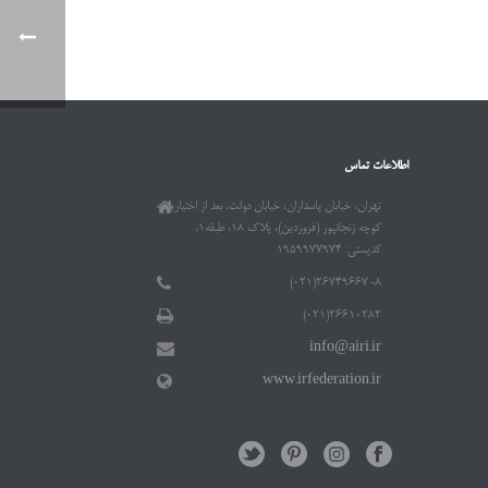
اطلاعات تماس
تهران، خیابان پاسداران، خیابان دولت، بعد از اختیاریه،
کوچه زنجانپور (فروردین)، پلاک ۱۸، طبقه۱،
کدپستی: ۱۹۵۹۹۷۷۹۷۴
۲۶۷۴۹۶۶۷-۸(۰۲۱)
۲۶۶۱۰۲۸۲(۰۲۱)
info@airi.ir
www.irfederation.ir