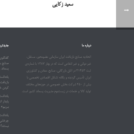
سعید زکایی
درباره ما
جدیدتری
اتحادیه صنایع بازیافت ایران سازمانی عضومحور، مستقل،
گفتگوی 
صنایع ب
غیر دولتی و غیر انتفاعی است که در بهار ۱۳۸۷ با شماره‌ی
پسماند 
ثبت ۳۱۴۵۳ در اتاق بازرگانی، صنایع، معادن و کشاورزی
یادداشت
ایران تأسیس گردیده و یگانه تشکل اقتصادی تخصصی با
بیش از ۲۵۰ شرکت بخش خصوصی در حوزه‌های مختلف
کردن خو
تولید کالا و خدمات در زیست‌بوم مدیریت پسماند کشور است.
یادداشت
ببریم»
یادداشت
چرخشی د
نیستند؟»