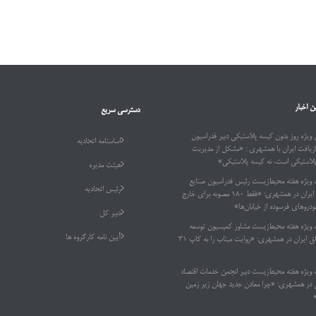
ن اخبار
دسترسی سریع
ویژه روز بدون کیسه پلاستیکی دبیر فدراسیون
اساسنامه اتحادیه
ازیافت ایران با همشهری : «مشکل از مدیریت
پلاستیکی است، نه کیسه پلاستیکی»
هیئت مدیره
 ویژه هفته محیط‌زیست رئیس فدراسیون صنایع
رئیس اتحادیه
بازیافت ایران در همشهری: «فقط ۱۸۰ مصوبه برای خارج
دروهای فرسوده از خیابان‌ها»
دبیر کل
 ویژه هفته محیط‌زیست مشاور کمیسیون توسعه
آیین نامه کارگروه ها
پایدار اتاق ایران در همشهری: «روایت میناب را به کاپ ۳۱
 ویژه هفته محیط‌زیست دبیر انجمن خدمات اقتصاد
ر همشهری: «چرا معادن جدید جهان زیر زمین