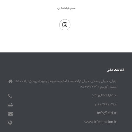
عضو هیئت‌مدیره
اطلاعات تماس
تهران، خیابان پاسداران، خیابان دولت، بعد از اختیاریه، کوچه زنجانپور (فروردین)، پلاک ۱۸،
طبقه۱، کدپستی: ۱۹۵۹۹۷۷۹۷۴
۲۶۷۴۹۶۶۷-۸(۰۲۱)
۲۶۶۱۰۲۸۲(۰۲۱)
info@airi.ir
www.irfederation.ir