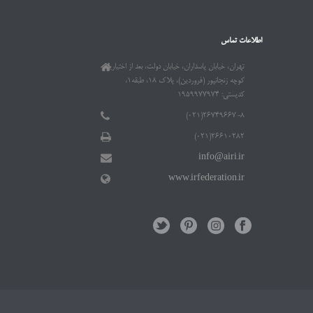
اطلاعات تماس
تهران، خیابان پاسداران، خیابان دولت، بعد از اختیاریه،
کوچه زنجانپور (فروردین)، پلاک ۱۸، طبقه۱،
کدپستی: ۱۹۵۹۹۷۷۹۷۴
۲۶۷۴۹۶۶۷-۸(۰۲۱)
۲۶۶۱۰۲۸۲(۰۲۱)
info@airi.ir
www.irfederation.ir