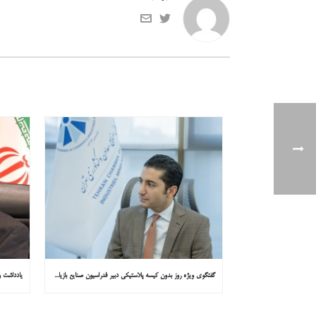
گفتگوی ویژه روز بدون کیسه پلاستیکی دبیر فدراسیون صنایع بازیافت ایران با همشهری : «مشکل از مدیریت پسماند پلاستیکی است، نه کیسه پلاستیکی»