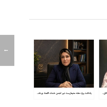
یادداشت ویژه هفته محیط‌زیست مشاور کمیسیون توسعه پایدار اتاق ایران در همشهری: «روایت میناب را به کاپ ۳۱ ببریم»
یادداشت ویژه هفته محیط‌زیست دبیر انجمن خدمات اقتصاد چرخشی در همشهری: «چرا معادن جدید جهان زیر زمین نیستند؟»