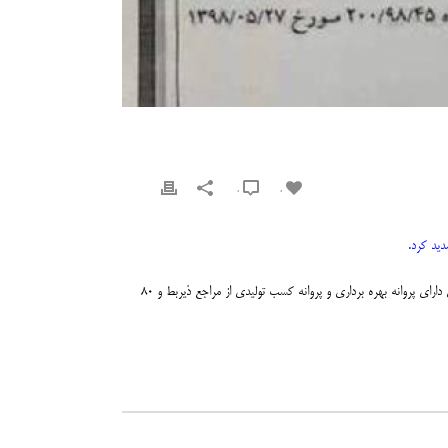
0
0
مودیانی که بدهی قطعی شده خود را تا پایان خردادماه سال ۱۳۹۹ پرداخت کنند، به میزان بخشودگی جرایم قابل بخشش اسفندماه ۱۳۹۸ (۹۰ درصد برای مودیان واحدهای تولیدی دارای پروانه بهره برداری و پروانه کسب تولیدی از مراجع ذیربط و ۸۰