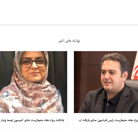
نوشته های اخیر
یادداشت ویژه هفته محیط‌زیست رئیس فدراسیون صنایع بازیافت ایران در همشهری: «فقط ۱۸۰ مصوبه برای خارج کردن خودروهای فرسوده از خیابان‌ها»