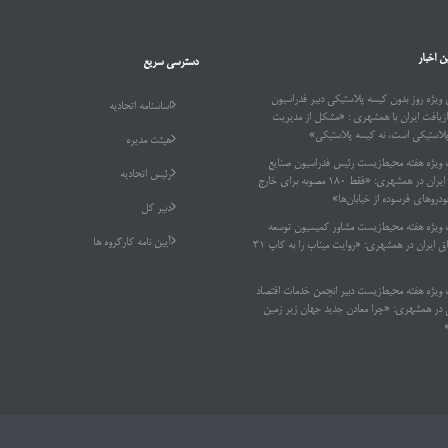
ن اخبار
دسترسی سریع
ویژه روز بدون کیسه پلاستیکی دبیر فدراسیون
اساسنامه اتحادیه
ازیافت ایران با همشهری : «مشکل از مدیریت
پلاستیکی است، نه کیسه پلاستیکی»
هیئت مدیره
 ویژه هفته محیط‌زیست رئیس فدراسیون صنایع
رئیس اتحادیه
بازیافت ایران در همشهری: «فقط ۱۸۰ مصوبه برای خارج
دروهای فرسوده از خیابان‌ها»
دبیر کل
 ویژه هفته محیط‌زیست مشاور کمیسیون توسعه
آیین نامه کارگروه ها
پایدار اتاق ایران در همشهری: «روایت میناب را به کاپ ۳۱
 ویژه هفته محیط‌زیست دبیر انجمن خدمات اقتصاد
ر همشهری: «چرا معادن جدید جهان زیر زمین