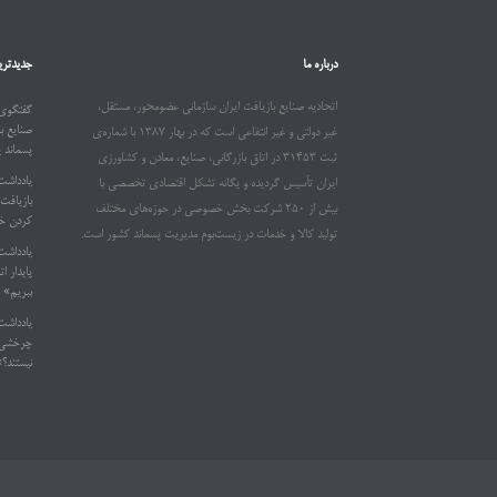
درباره ما
جدیدتری
اتحادیه صنایع بازیافت ایران سازمانی عضومحور، مستقل،
گفتگوی 
صنایع ب
غیر دولتی و غیر انتفاعی است که در بهار ۱۳۸۷ با شماره‌ی
پسماند 
ثبت ۳۱۴۵۳ در اتاق بازرگانی، صنایع، معادن و کشاورزی
یادداشت
ایران تأسیس گردیده و یگانه تشکل اقتصادی تخصصی با
بیش از ۲۵۰ شرکت بخش خصوصی در حوزه‌های مختلف
کردن خو
تولید کالا و خدمات در زیست‌بوم مدیریت پسماند کشور است.
یادداشت
ببریم»
یادداشت
چرخشی د
نیستند؟»