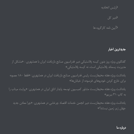
رئیس اتحادیه
دبیر کل
آیین نامه کارگروه ها
جدیدترین اخبار
گفتگوی ویژه روز بدون کیسه پلاستیکی دبیر فدراسیون صنایع بازیافت ایران با همشهری : «مشکل از
مدیریت پسماند پلاستیکی است، نه کیسه پلاستیکی»
یادداشت ویژه هفته محیط‌زیست رئیس فدراسیون صنایع بازیافت ایران در همشهری: «فقط ۱۸۰ مصوبه
برای خارج کردن خودروهای فرسوده از خیابان‌ها»
یادداشت ویژه هفته محیط‌زیست مشاور کمیسیون توسعه پایدار اتاق ایران در همشهری: «روایت میناب را
به کاپ ۳۱ ببریم»
یادداشت ویژه هفته محیط‌زیست دبیر انجمن خدمات اقتصاد چرخشی در همشهری: «چرا معادن جدید
جهان زیر زمین نیستند؟»
درباره ما