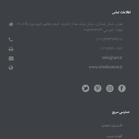
اطلاعات تماس
تهران، خیابان پاسداران، خیابان دولت، بعد از اختیاریه، کوچه زنجانپور (فروردین)، پلاک ۱۸،
طبقه۱، کدپستی: ۱۹۵۹۹۷۷۹۷۴
۲۶۷۴۹۶۶۷-۸(۰۲۱)
۲۶۶۱۰۲۸۲(۰۲۱)
info@airi.ir
www.irfederation.ir
دسترسی سریع
اساسنامه اتحادیه
هیئت مدیره