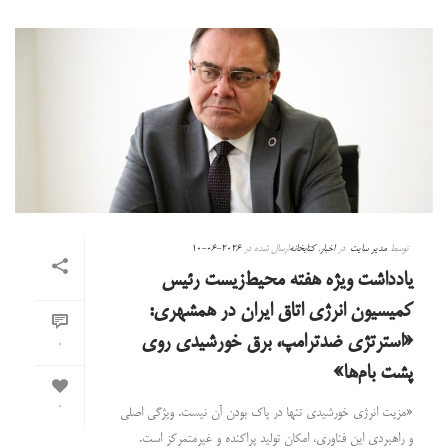
توسط
مدیر سایت
در
اخبار
,
کتابخانه
ارسال شده در
2026-06-10
یادداشت ویژه هفته محیط‌زیست رئیس
کمیسیون انرژی اتاق ایران در همشهری:
«استرتژی ضدترامپ، برق خورشیدی روی
0
پشت بام‌ها»
0
«مزیت انرژی خورشیدی تنها در پاک بودن آن نیست. ویژگی اصلی
و راهبردی این فناوری، امکان تولید پراکنده و غیرمتمرکز است.