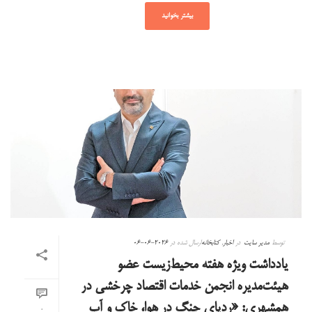
بیشتر بخوانید
توسط
مدیر سایت
در
اخبار
,
کتابخانه
ارسال شده در
2026-06-06
یادداشت ویژه هفته محیط‌زیست عضو
هیئت‌مدیره انجمن خدمات اقتصاد چرخشی در
همشهری: «ردپای جنگ در هوا، خاک و آب
0