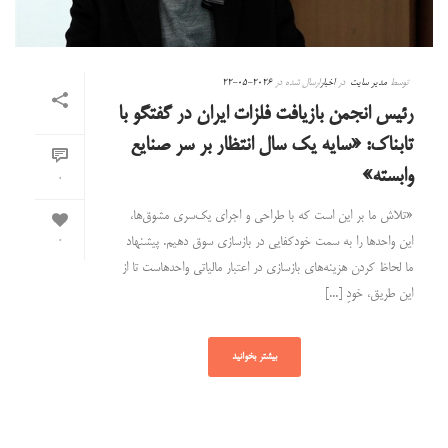
توسط
مدیر سایت
در
اخبار
ارسال شده در
2026-05-22
رئیس انجمن بازیافت فلزات ایران در گفتگو با
تابناک: «سایه یک سال انتظار بر سر صنایع
وابسته»
0
«تلاش ما بر این است که با طراحی و اجرای یک‌سری مشوق‌ها،
این واحد‌ها را به سمت خودکفایی در بازسازی سوق دهیم. پیشنهاد
0
ما لحاظ کردن هزینه‌های بازسازی در اعتبار مالیاتی واحدهاست تا از
این طریق، خودِ [...]
بیشتر بخوانید