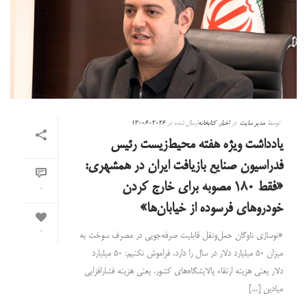
توسط
مدیر سایت
در
اخبار
,
کتابخانه
ارسال شده در
2026-06-13
یادداشت ویژه هفته محیط‌زیست رئیس
فدراسیون صنایع بازیافت ایران در همشهری:
«فقط ۱۸۰ مصوبه برای خارج کردن
0
خودروهای فرسوده از خیابان‌ها»
0
«نوسازی ناوگان حمل‌ونقل قابلیت صرفه‌جویی در مصرف سوخت به
میزان ۵۰ میلیارد دلار در سال را دارد. فراموش نکنیم: ۵۰ میلیارد
دلار یعنی هزینه ارتقاء پالایشگاه‌های کشور، یعنی هزینه فشارافزایی
میادین [...]