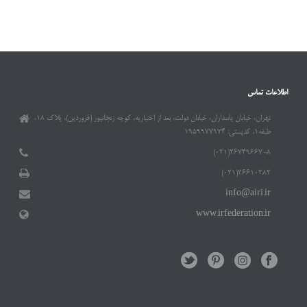
اطلاعات تماس
تهران، خیابان پاسداران، خیابان دولت، بعد از اختیاریه، کوچه زنجانپور (فروردین)، پلاک ۱۸،
طبقه۱، کدپستی: ۱۹۵۹۹۷۷۹۷۴
۲۶۷۴۹۶۶۷-۸(۰۲۱)
۲۶۶۱۰۲۸۲(۰۲۱)
info@airi.ir
www.irfederation.ir