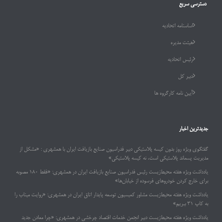
دسترسی سریع
اساسنامه اتحادیه
هیئت مدیره
رئیس اتحادیه
دبیر کل
آیین نامه کارگروه ها
جدیدترین اخبار
گفتگوی ویژه روز بدون کیسه پلاستیکی دبیر فدراسیون صنایع بازیافت ایران با همشهری : «مشکل از
مدیریت پسماند پلاستیکی است، نه کیسه پلاستیکی»
یادداشت ویژه هفته محیط‌زیست رئیس فدراسیون صنایع بازیافت ایران در همشهری: «فقط ۱۸۰ مصوبه
برای خارج کردن خودروهای فرسوده از خیابان‌ها»
یادداشت ویژه هفته محیط‌زیست مشاور کمیسیون توسعه پایدار اتاق ایران در همشهری: «روایت میناب را
به کاپ ۳۱ ببریم»
یادداشت ویژه هفته محیط‌زیست دبیر انجمن خدمات اقتصاد چرخشی در همشهری: «چرا معادن جدید