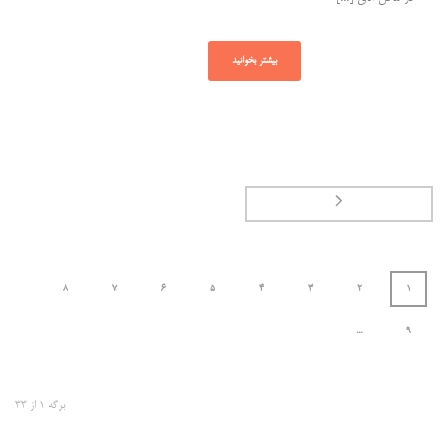
بیشتر بخوانید
8
7
6
5
4
3
2
1
...
9
برگه
1
از
33