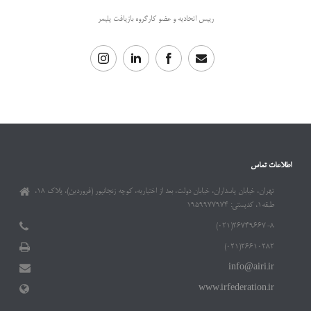
رییس اتحادیه و عضو کارگروه بازیافت پلیمر
اطلاعات تماس
تهران، خیابان پاسداران، خیابان دولت، بعد از اختیاریه، کوچه زنجانپور (فروردین)، پلاک ۱۸،
طبقه۱، کدپستی: ۱۹۵۹۹۷۷۹۷۴
۲۶۷۴۹۶۶۷-۸(۰۲۱)
۲۶۶۱۰۲۸۲(۰۲۱)
info@airi.ir
www.irfederation.ir