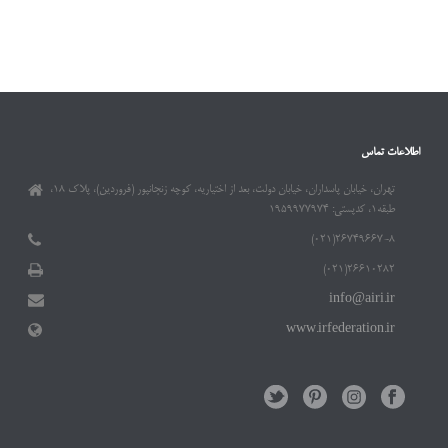
اطلاعات تماس
تهران، خیابان پاسداران، خیابان دولت، بعد از اختیاریه، کوچه زنجانپور (فروردین)، پلاک ۱۸،
طبقه۱، کدپستی: ۱۹۵۹۹۷۷۹۷۴
۲۶۷۴۹۶۶۷-۸(۰۲۱)
۲۶۶۱۰۲۸۲(۰۲۱)
info@airi.ir
www.irfederation.ir