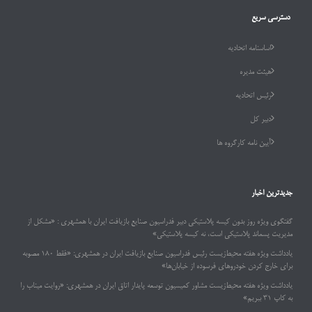
دسترسی سریع
اساسنامه اتحادیه
هیئت مدیره
رئیس اتحادیه
دبیر کل
آیین نامه کارگروه ها
جدیدترین اخبار
گفتگوی ویژه روز بدون کیسه پلاستیکی دبیر فدراسیون صنایع بازیافت ایران با همشهری : «مشکل از
مدیریت پسماند پلاستیکی است، نه کیسه پلاستیکی»
یادداشت ویژه هفته محیط‌زیست رئیس فدراسیون صنایع بازیافت ایران در همشهری: «فقط ۱۸۰ مصوبه
برای خارج کردن خودروهای فرسوده از خیابان‌ها»
یادداشت ویژه هفته محیط‌زیست مشاور کمیسیون توسعه پایدار اتاق ایران در همشهری: «روایت میناب را
به کاپ ۳۱ ببریم»