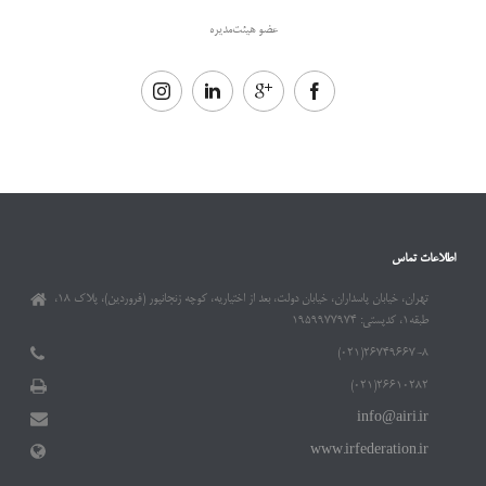
عضو هیئت‌مدیره
اطلاعات تماس
تهران، خیابان پاسداران، خیابان دولت، بعد از اختیاریه، کوچه زنجانپور (فروردین)، پلاک ۱۸،
طبقه۱، کدپستی: ۱۹۵۹۹۷۷۹۷۴
۲۶۷۴۹۶۶۷-۸(۰۲۱)
۲۶۶۱۰۲۸۲(۰۲۱)
info@airi.ir
www.irfederation.ir