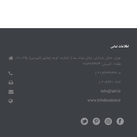
اطلاعات تماس
تهران، خیابان پاسداران، خیابان دولت، بعد از اختیاریه، کوچه زنجانپور (فروردین)، پلاک ۱۸،
طبقه۱، کدپستی: ۱۹۵۹۹۷۷۹۷۴
۲۶۷۴۹۶۶۷-۸(۰۲۱)
۲۶۶۱۰۲۸۲(۰۲۱)
info@airi.ir
www.irfederation.ir