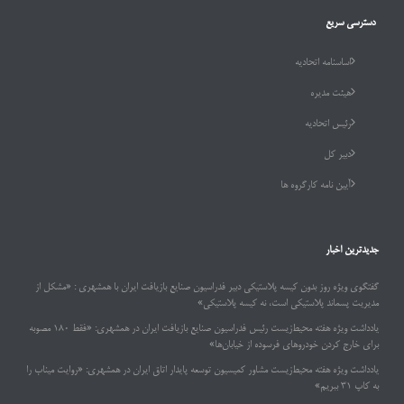
دسترسی سریع
اساسنامه اتحادیه
هیئت مدیره
رئیس اتحادیه
دبیر کل
آیین نامه کارگروه ها
جدیدترین اخبار
گفتگوی ویژه روز بدون کیسه پلاستیکی دبیر فدراسیون صنایع بازیافت ایران با همشهری : «مشکل از
مدیریت پسماند پلاستیکی است، نه کیسه پلاستیکی»
یادداشت ویژه هفته محیط‌زیست رئیس فدراسیون صنایع بازیافت ایران در همشهری: «فقط ۱۸۰ مصوبه
برای خارج کردن خودروهای فرسوده از خیابان‌ها»
یادداشت ویژه هفته محیط‌زیست مشاور کمیسیون توسعه پایدار اتاق ایران در همشهری: «روایت میناب را
به کاپ ۳۱ ببریم»