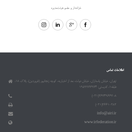
خزانه‌دار و عضو هیئت‌مدیره
اطلاعات تماس
تهران، خیابان پاسداران، خیابان دولت، بعد از اختیاریه، کوچه زنجانپور (فروردین)، پلاک ۱۸،
طبقه۱، کدپستی: ۱۹۵۹۹۷۷۹۷۴
۲۶۷۴۹۶۶۷-۸(۰۲۱)
۲۶۶۱۰۲۸۲(۰۲۱)
info@airi.ir
www.irfederation.ir