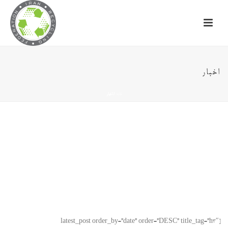
اخبار
خانه
/
اخبار
[latest_post order_by=”date” order=”DESC” title_tag=”h3″