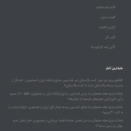
اساسنامه اتحادیه
هیئت مدیره
رئیس اتحادیه
دبیر کل
آیین نامه کارگروه ها
جدیدترین اخبار
گفتگوی ویژه روز بدون کیسه پلاستیکی دبیر فدراسیون صنایع بازیافت ایران با همشهری : «مشکل از
مدیریت پسماند پلاستیکی است، نه کیسه پلاستیکی»
یادداشت ویژه هفته محیط‌زیست رئیس فدراسیون صنایع بازیافت ایران در همشهری: «فقط ۱۸۰ مصوبه
برای خارج کردن خودروهای فرسوده از خیابان‌ها»
یادداشت ویژه هفته محیط‌زیست مشاور کمیسیون توسعه پایدار اتاق ایران در همشهری: «روایت میناب را
به کاپ ۳۱ ببریم»
یادداشت ویژه هفته محیط‌زیست دبیر انجمن خدمات اقتصاد چرخشی در همشهری: «چرا معادن جدید
جهان زیر زمین نیستند؟»