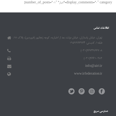
display_comments=”0″ category=”اخبار” number_of_posts=”-1″]
اطلاعات تماس
تهران، خیابان پاسداران، خیابان دولت، بعد از اختیاریه، کوچه زنجانپور (فروردین)، پلاک ۱۸،
طبقه۱، کدپستی: ۱۹۵۹۹۷۷۹۷۴
۲۶۷۴۹۶۶۷-۸(۰۲۱)
۲۶۶۱۰۲۸۲(۰۲۱)
info@airi.ir
www.irfederation.ir
دسترسی سریع