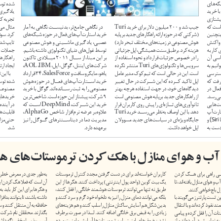
شده توسط مايكروسافت است كه اكثرا در حوزه 
يادگيرى عميق به ثبت رسيده اند و به بهينه سازى 
تجربه كاربران كمك شــايانى كرده اند. به عنوان 
Nervana
جيب شد و 
 ميليون دلار براى خريد 
200
در نگاهى جامع تر، بدنيســت نگاهى به آمار 
مثال مى توان به 
Turi
)شركتى كه در حوزه ارائه راهكارهاى جديد برپايه 
خريد استارت آپ هاى فعال در حوزه شبكه هاى 
كرد. سوئيفت كى با يادگيرى مفاهيم از محتويات 
N
هوش مصنوعى در زمينه هاى مختلف تبحر دارد( 
عصبى، يادگيرى ماشــينى و هوش مصنوعى 
تايپ شده توسط كاربر، امكان  پيش بينى لغات و 
هزينه كرد. برطبق سنت هميشگى، اپل جزئياتى 
توسط غول هاى دنياى تكنولوژى داشته باشيم. 
جملات را فراهم خواهد كرد و 
را در خصوص جزئيات قرارداد و نحوه استفاده از 
بر اين مبنا، از ســال 
 ميــلادى تاكنون 
2011
راهكارهاى كاربردى ، به پردازش زبان طبيعى و 
سرويس ها و تكنولوژى هاى 
 منتشر نكرده 
شركت هاى اينتل، گوگل، اپل، 
 ،
 ،
ايجاد ارتباط با مشتريان كمك مى كند.
AOL
IBM
Turi
است. اين در حالى است كه تيم كوك مديرعامل 
ياهو، مايكروسافت و 
 ،
34
 قرارداد 
با اين تفاسير، بايد پذيرفت كه خريدهاى انجام 
SalesForce
اپل تاكيد كــرده كه اين شــركت در حال تغيير 
خريد اســتارت آپ هاى فعــال در حوزه هوش 
شده توســط غول هاى تكنولوژى، اهميت هوش 
ديدگاه هاى خود، در جهت استفاده هرچه بهتر 
مصنوعى را به ثبت رســانده اند. گوگل با خريد 
مصنوعــى را بيش از پيش به تصوير مى كشــند. 
از راهكارهاى جديد برپايه هوش مصنوعى است 
9
 شركت، پيشتاز اين حوزه است. شاخص ترين 
خريدهايى كه در قالب هزينه هاى ميليارد دلارى، 
تا نوآورى هاى تــازه اى را پيش روى كاربران قرار 
خريد اين شــركت، 
 اســت كه 
در آينده اى نه چنــدان دور به ابزارى بــراى ارائه 
DeepMind
دهد. با اين اوصاف به نظر مى رســد خريد 
علاوه بر عرضه نرم افزار شاخص 
 ،
قابليت هاى جديد و همراه با نوآورى و در نهايت 
AlphaGo
Turi
 و 
جايگاه ويژه اى در سياست هاى جديد مسوولان 
مديريت دما در ديتاســنترهاى گــوگل را نيز 
حتى مزاياى رقابتى براى شركت ها تبديل خواهند 
(
Siri
اپل خواهد داشت. 
برعهده دارد. 
شد. 
 آب و هواى منازل با هك كردن ترموستات هاى ه
كاربران خواسته اند براى در دست گرفتن مجدد كنترل ترموستات 
به طور جدى در معرض خطر قرار مى گيرد. البته نكته اميدواركننده 
يك بيت كوين )واحد پول اينترنتى( پرداخت كنند. هكرها از اين 
آن است كه فعلا هك كردن اين ترموستات ها از راه دور ممكن نيست 
طريق نه تنها مى توانند ترموستات هوشمند خانگى را قفل كنند، 
و هكرها براى اين كار بايد به خود ترموســتات دسترسى مستقيم 
بلكه مى توانند دماى منزل را نيز به دلخواه خود گرم و سرد كنند و 
داشته باشند، تا بتوانند بدافزار موردنظرشان را از طريق جايگاه كارت 
بدين شكل هم آسايش ساكنان منازل را سلب كنند و هم هزينه هاى 
حافظه به آن منتقل كنند و سپس پيام تهديدآميز خود را به نمايش 
زيادى را به قبض برق خانگى اضافه كنند. لــذا در صورت برطرف 
بگذارند. محققان نام شركت سازنده اين ترموستات و مدل دستگاه 
نشدن ضعف هاى امنيتى اين ترموستات ها آسايش و امنيت مردم 
آسيب پذير را مخفى نگه داشته اند.