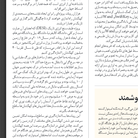
ناشناخته اى از انرژى است كه همه فضا را در برگرفته و سرعت 
انبساط جهان را مى افزايد.
هزاران روبات پروژه  اى را براى ايجاد نقشــه هاى ســه بعدى از 
 و  
 اشــاره 
Wand
SwiKey
كهكشان راه اندازى خواهند كرد تا چگونگى تاثيرگذارى انرژى 
تاريك بر فضا را دريابند.
پروژه طيف سنج انرژى تاريك )
( كه اعضاى آن عبارت 
DESI
 نيز با ارائه 
Wand
است از بركلى، دانشگاه كاليفرنيا، دانشگاه ييل و دانشگاه دورهام، 
براى ايجاد 
 هزار روبات كه در ســال 
5
 و در خارج از زمين 
2019
به فعاليت خواهند پرداخت از وزارت انرژى آمريكا مجوز دريافت 
كردند.اين ابزار ما را قادر مى ســازد كه طى 
 ســال تقريبا 
5
40
ميليون كهكشان را اندازه گيرى كنيم.
 اين وسيله به ما اجازه مى دهد از ساختارهاى بزرگ مقياسى با 
درجه سرخ گرايى )انتقال به سرخ( حداكثر 
7
/
 نقشه سه بعدى 
1
بسازيم. اطلاعات به دست آمده به ما در درك نحوه تغيير جهان 
هســتى در طول زمان و درك بهتر انرژى تاريك كمك مى كند. 
نمونه آزمايشى ساخته شده كه مبتنى بر يك سيستم متشكل 
از 
 روبات بوده و پروتو دسى نام گرفته در آگوست و سپتامبر 
10
امسال روى تلســكوپ مايال در رصدخانه ملى كيت پيك ايالت 
آريزونا نصب خواهد شــد. اين روبات هاى اســتوانه اى فيبرهاى 
وشمند
نورى به عرض 
 ميليونيوم متر را در خود دارند و به واســطه 
107
آن مى توانند نقاط خاصى از آسمان را براى دريافت نورى كه از 
اجرام آسمانى دور مانند ستاره ها، اختروش ها و كهكشان ها ساطع 
مى شود هدف بگيرند.
اين روبات ها بــا اندازه گيرى نور ساطع شــونده امكان تعيين 
سرعت دور شدن كهكشــان هاى مختلف از كره زمين را فراهم 
مى كنند. چالش اصلى در اندازه گيرى سرعت اين همه كهكشان، 
به كارگيرى همزمان تمام روبات هاى سنجش نور هنگام حركت 
در موقعيت هاى جديد است. اما محققان اميدوارند كه بتوانند اين 