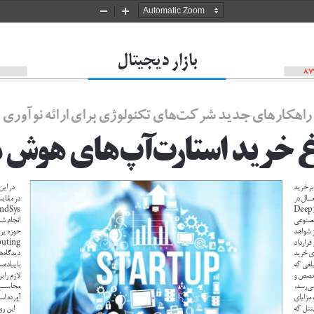
Zoom
Zoom
Out
In
بازار ديجيتال
87
راهكارهاى جديد شركت هاى تكنولوژى براى ارائه نوآورى
غ خريد استارت آپ هاى هوش
در اين بين، اينتل خريدهــاى متمركز ترى را 
در مقايسه با سايرين به ثبت رسانده است. خريد 
Nervana S
IndSys
Deep
انجام شــده اما خريدهاى پس از اين، همگى در 
Le
حوزه پردازش و محاسبات شناختى )
ديدگاه ها توسط رايانه ها به ثبت رسيده اند. اينتل 
با پياده سازى اين سياست، مجموعه اى از ابزارهاى 
لازم را براى زمينه ســازى توســعه دستگاه هاى 
محاســبات كوانتومى براى نســل آينده گردهم 
آورده است. 
اين روند، كامــلا متفــاوت از خريدهاى انجام 