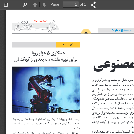
Page:
of 1
Toggle
Find
Previous
Next
Sidebar
روزنامه صبح ايران 
Digital@den.ir
نورسيده
5
همكارى 
 هزار روبات
 مصنوعى
 براى تهيه نقشه سه بعدى از كهكشان
 در حــوزه پــردازش زبان هاى طبيعى 
-
Cogni
( و البته تشــخيص الگو و 
tive Computing
 :
 هزار روبات در يك پروژه مشترك و با همكارى يكديگر 
5
ايسنا
نحوه تاثيرگذارى »انرژى تاريك« بر جهان ما را به تصوير خواهند 
كشيد.
به نقل از فيــزورگ، در كيهان شناســى، انــرژى تاريك نوع 